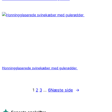
Honningglaserede svinekæber med gulerødder
1
2
3
…
6
Næste side
→