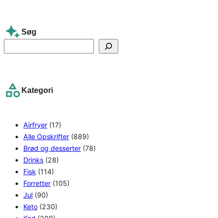
Søg
S
e
a
r
Kategori
c
h
Airfryer
(17)
Alle Opskrifter
(889)
Brød og desserter
(78)
Drinks
(28)
Fisk
(114)
Forretter
(105)
Jul
(90)
Keto
(230)