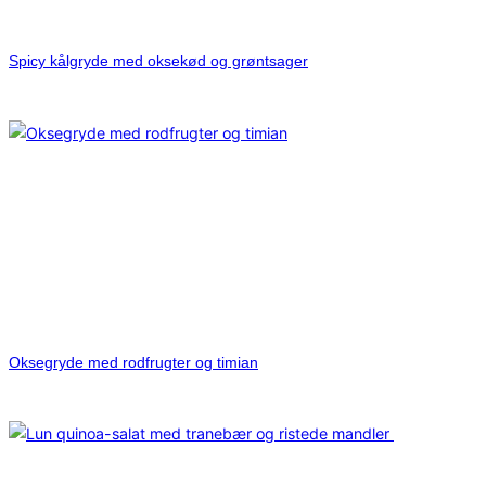
Spicy kålgryde med oksekød og grøntsager
Oksegryde med rodfrugter og timian