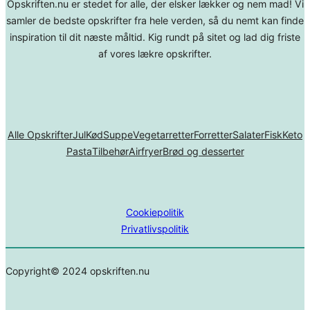
Opskriften.nu er stedet for alle, der elsker lækker og nem mad! Vi
samler de bedste opskrifter fra hele verden, så du nemt kan finde
inspiration til dit næste måltid. Kig rundt på sitet og lad dig friste
af vores lækre opskrifter.
Alle Opskrifter
Jul
Kød
Suppe
Vegetarretter
Forretter
Salater
Fisk
Keto
Pasta
Tilbehør
Airfryer
Brød og desserter
Cookiepolitik
Privatlivspolitik
Copyright© 2024 opskriften.nu