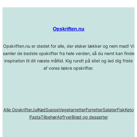
Opskriften.nu
Opskriften.nu er stedet for alle, der elsker lækker og nem mad! Vi
samler de bedste opskrifter fra hele verden, så du nemt kan finde
inspiration til dit næste måltid. Kig rundt på sitet og lad dig friste
af vores lækre opskrifter.
Alle Opskrifter
Jul
Kød
Suppe
Vegetarretter
Forretter
Salater
Fisk
Keto
Pasta
Tilbehør
Airfryer
Brød og desserter