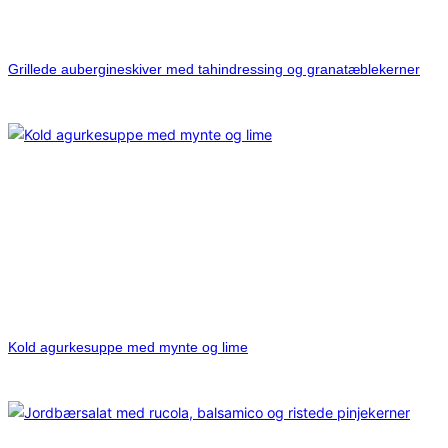
Grillede aubergineskiver med tahindressing og granatæblekerner
Kold agurkesuppe med mynte og lime