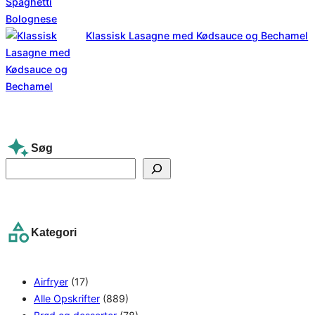
Klassisk Lasagne med Kødsauce og Bechamel
Søg
S
e
a
r
Kategori
c
h
Airfryer
(17)
Alle Opskrifter
(889)