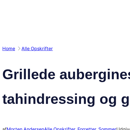
Spring
til
indhold
Home
Alle Opskrifter
Grillede aubergin
tahindressing og 
af
Morten Andersen
Alle Opskrifter
, 
Forretter
, 
Sommer
Udgiv