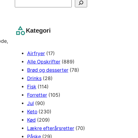
S
e
a
r
Kategori
c
øde,
h
Airfryer
(17)
Alle Opskrifter
(889)
Brød og desserter
(78)
Drinks
(28)
Fisk
(114)
Forretter
(105)
Jul
(90)
Keto
(230)
Kød
(209)
Lækre efterårsretter
(70)
Påske
(29)