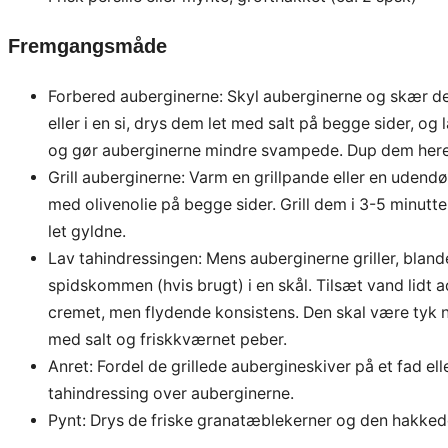
Fremgangsmåde
Forbered auberginerne: Skyl auberginerne og skær de
eller i en si, drys dem let med salt på begge sider, og
og gør auberginerne mindre svampede. Dup dem heref
Grill auberginerne: Varm en grillpande eller en udendø
med olivenolie på begge sider. Grill dem i 3-5 minutter p
let gyldne.
Lav tahindressingen: Mens auberginerne griller, blande
spidskommen (hvis brugt) i en skål. Tilsæt vand lidt a
cremet, men flydende konsistens. Den skal være tyk no
med salt og friskkværnet peber.
Anret: Fordel de grillede aubergineskiver på et fad ell
tahindressing over auberginerne.
Pynt: Drys de friske granatæblekerner og den hakkede 