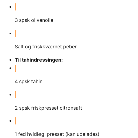
3
spsk olivenolie
Salt og friskkværnet peber
Til tahindressingen:
4
spsk tahin
2
spsk friskpresset citronsaft
1
fed hvidløg, presset (kan udelades)