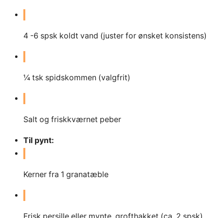
4
-6 spsk koldt vand (juster for ønsket konsistens)
¼ tsk spidskommen (valgfrit)
Salt og friskkværnet peber
Til pynt:
Kerner fra 1 granatæble
Frisk persille eller mynte, grofthakket (ca. 2 spsk)