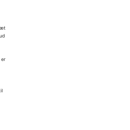
ræt
 ud
 er
il