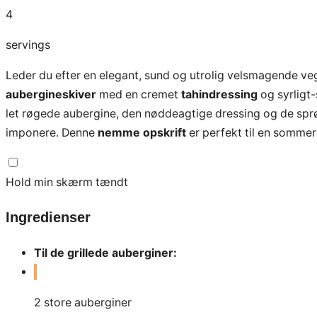
4
servings
Leder du efter en elegant, sund og utrolig velsmagende vege
aubergineskiver
med en cremet
tahindressing
og syrligt
let røgede aubergine, den nøddeagtige dressing og de spr
imponere. Denne
nemme opskrift
er perfekt til en sommer
Hold min skærm tændt
Ingredienser
Til de grillede auberginer:
2
store auberginer