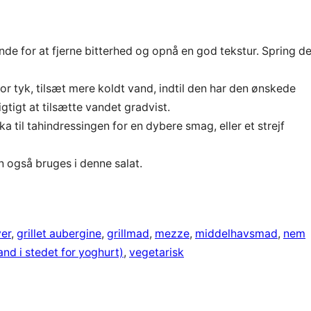
rende for at fjerne bitterhed og opnå en god tekstur. Spring de
for tyk, tilsæt mere koldt vand, indtil den har den ønskede
gtigt at tilsætte vandet gradvist.
ika til tahindressingen for en dybere smag, eller et strejf
n også bruges i denne salat.
ver
, 
grillet aubergine
, 
grillmad
, 
mezze
, 
middelhavsmad
, 
nem
nd i stedet for yoghurt)
, 
vegetarisk