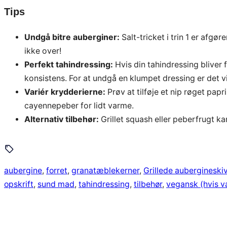
Tips
Undgå bitre auberginer:
Salt-tricket i trin 1 er afgø
ikke over!
Perfekt tahindressing:
Hvis din tahindressing bliver 
konsistens. For at undgå en klumpet dressing er det vi
Variér krydderierne:
Prøv at tilføje et nip røget papr
cayennepeber for lidt varme.
Alternativ tilbehør:
Grillet squash eller peberfrugt ka
aubergine
, 
forret
, 
granatæblekerner
, 
Grillede aubergineski
opskrift
, 
sund mad
, 
tahindressing
, 
tilbehør
, 
vegansk (hvis va