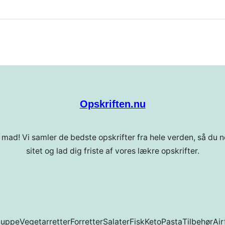
Opskriften.nu
 mad! Vi samler de bedste opskrifter fra hele verden, så du ne
sitet og lad dig friste af vores lækre opskrifter.
Suppe
Vegetarretter
Forretter
Salater
Fisk
Keto
Pasta
Tilbehør
Air