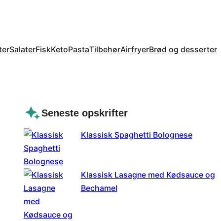
ter
Salater
Fisk
Keto
Pasta
Tilbehør
Airfryer
Brød og desserter
Seneste opskrifter
Klassisk Spaghetti Bolognese
Klassisk Lasagne med Kødsauce og
Bechamel