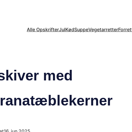
Alle Opskrifter
Jul
Kød
Suppe
Vegetarretter
Forret
eskiver med
granatæblekerner
et
16. jun 2025