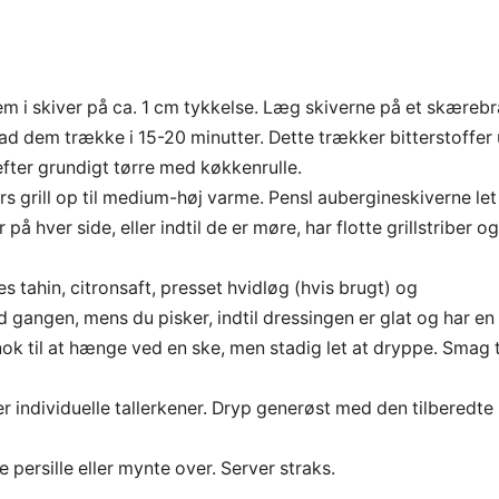
m i skiver på ca. 1 cm tykkelse. Læg skiverne på et skæreb
 lad dem trække i 15-20 minutter. Dette trækker bitterstoffer
ter grundigt tørre med køkkenrulle.
rs grill op til medium-høj varme. Pensl aubergineskiverne let
å hver side, eller indtil de er møre, har flotte grillstriber og
s tahin, citronsaft, presset hvidløg (hvis brugt) og
d gangen, mens du pisker, indtil dressingen er glat og har en
k til at hænge ved en ske, men stadig let at dryppe. Smag t
er individuelle tallerkener. Dryp generøst med den tilberedte
persille eller mynte over. Server straks.