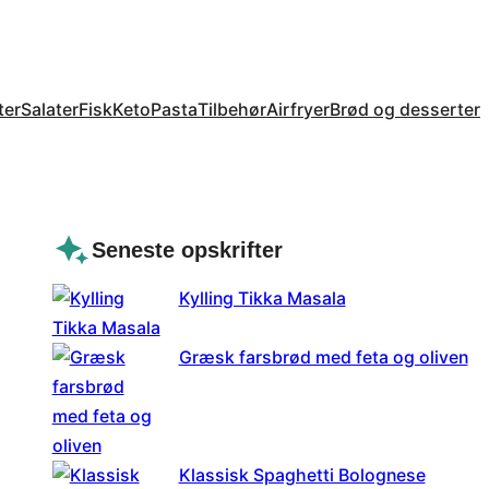
ter
Salater
Fisk
Keto
Pasta
Tilbehør
Airfryer
Brød og desserter
Seneste opskrifter
Kylling Tikka Masala
Græsk farsbrød med feta og oliven
Klassisk Spaghetti Bolognese