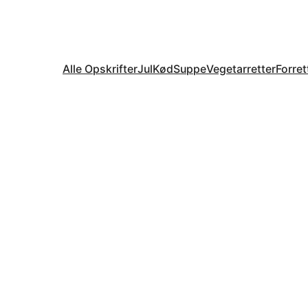
Alle Opskrifter
Jul
Kød
Suppe
Vegetarretter
Forret