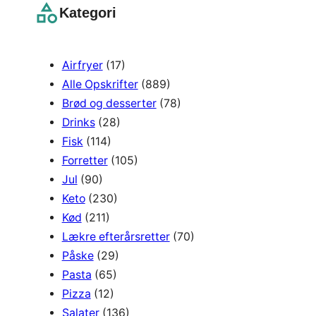
r
Kategori
c
h
Airfryer
(17)
Alle Opskrifter
(889)
Brød og desserter
(78)
Drinks
(28)
Fisk
(114)
Forretter
(105)
Jul
(90)
Keto
(230)
Kød
(211)
Lækre efterårsretter
(70)
Påske
(29)
Pasta
(65)
Pizza
(12)
Salater
(136)