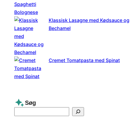
Klassisk Lasagne med Kødsauce og
Bechamel
Cremet Tomatpasta med Spinat
Søg
S
e
a