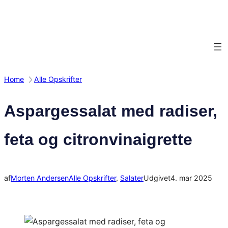
Spring
til
indhold
Home
Alle Opskrifter
Aspargessalat med radiser,
feta og citronvinaigrette
af
Morten Andersen
Alle Opskrifter
, 
Salater
Udgivet
4. mar 2025