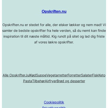
Opskriften.nu
Opskriften.nu er stedet for alle, der elsker lækker og nem mad! Vi
samler de bedste opskrifter fra hele verden, så du nemt kan finde
inspiration til dit næste måltid. Kig rundt på sitet og lad dig friste
af vores lækre opskrifter.
Alle Opskrifter
Jul
Kød
Suppe
Vegetarretter
Forretter
Salater
Fisk
Keto
Pasta
Tilbehør
Airfryer
Brød og desserter
Cookiepolitik
Privatlivspolitik