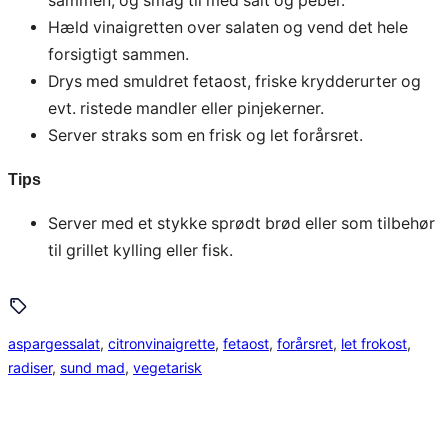
sammen, og smag til med salt og peber.
Hæld vinaigretten over salaten og vend det hele
forsigtigt sammen.
Drys med smuldret fetaost, friske krydderurter og
evt. ristede mandler eller pinjekerner.
Server straks som en frisk og let forårsret.
Tips
Server med et stykke sprødt brød eller som tilbehør
til grillet kylling eller fisk.
aspargessalat
, 
citronvinaigrette
, 
fetaost
, 
forårsret
, 
let frokost
, 
radiser
, 
sund mad
, 
vegetarisk