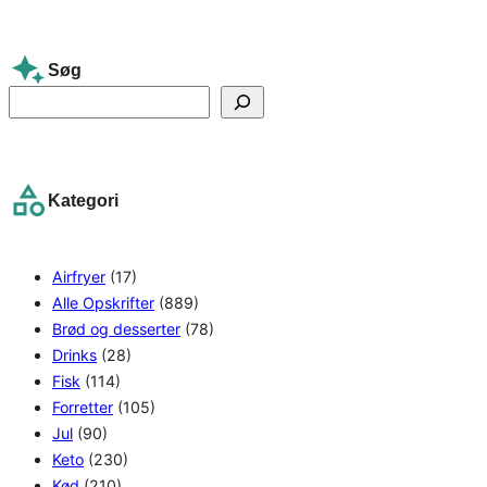
Søg
S
e
a
r
Kategori
c
h
Airfryer
(17)
Alle Opskrifter
(889)
Brød og desserter
(78)
Drinks
(28)
Fisk
(114)
Forretter
(105)
Jul
(90)
Keto
(230)
Kød
(210)