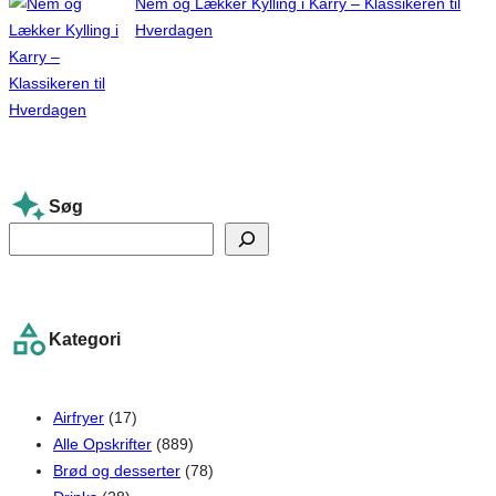
Nem og Lækker Kylling i Karry – Klassikeren til
Hverdagen
Søg
S
e
a
r
Kategori
c
h
Airfryer
(17)
Alle Opskrifter
(889)
Brød og desserter
(78)