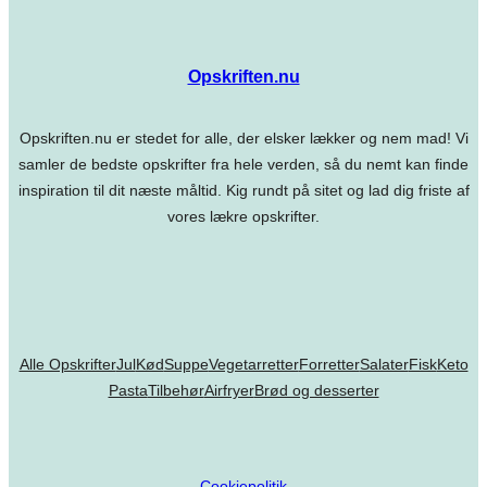
Opskriften.nu
Opskriften.nu er stedet for alle, der elsker lækker og nem mad! Vi
samler de bedste opskrifter fra hele verden, så du nemt kan finde
inspiration til dit næste måltid. Kig rundt på sitet og lad dig friste af
vores lækre opskrifter.
Alle Opskrifter
Jul
Kød
Suppe
Vegetarretter
Forretter
Salater
Fisk
Keto
Pasta
Tilbehør
Airfryer
Brød og desserter
Cookiepolitik