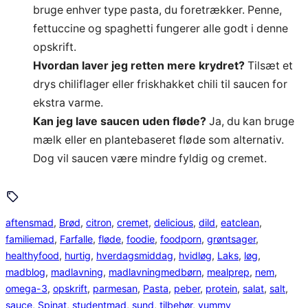
bruge enhver type pasta, du foretrækker. Penne,
fettuccine og spaghetti fungerer alle godt i denne
opskrift.
Hvordan laver jeg retten mere krydret?
Tilsæt et
drys chiliflager eller friskhakket chili til saucen for
ekstra varme.
Kan jeg lave saucen uden fløde?
Ja, du kan bruge
mælk eller en plantebaseret fløde som alternativ.
Dog vil saucen være mindre fyldig og cremet.
aftensmad
, 
Brød
, 
citron
, 
cremet
, 
delicious
, 
dild
, 
eatclean
, 
familiemad
, 
Farfalle
, 
fløde
, 
foodie
, 
foodporn
, 
grøntsager
, 
healthyfood
, 
hurtig
, 
hverdagsmiddag
, 
hvidløg
, 
Laks
, 
løg
, 
madblog
, 
madlavning
, 
madlavningmedbørn
, 
mealprep
, 
nem
, 
omega-3
, 
opskrift
, 
parmesan
, 
Pasta
, 
peber
, 
protein
, 
salat
, 
salt
, 
sauce
, 
Spinat
, 
studentmad
, 
sund
, 
tilbehør
, 
yummy