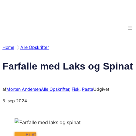
Spring
til
indhold
Home
Alle Opskrifter
Farfalle med Laks og Spinat
af
Morten Andersen
Alle Opskrifter
, 
Fisk
, 
Pasta
Udgivet
5. sep 2024
Print