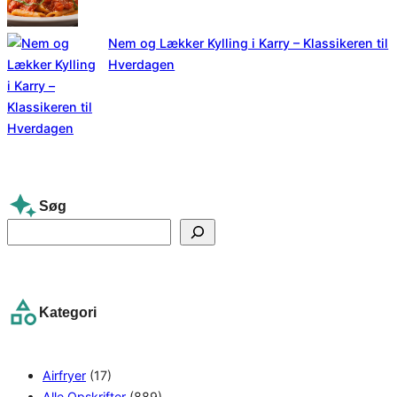
Nem og Lækker Kylling i Karry – Klassikeren til
Hverdagen
Søg
S
e
a
r
Kategori
c
h
Airfryer
(17)
Alle Opskrifter
(889)