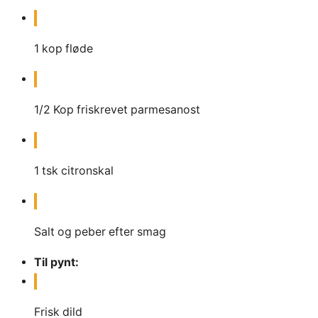
1
kop
fløde
1/2
Kop
friskrevet parmesanost
1
tsk
citronskal
Salt og peber efter smag
Til pynt:
Frisk dild