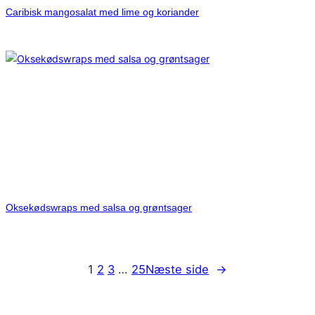
Caribisk mangosalat med lime og koriander
Oksekødswraps med salsa og grøntsager
1
2
3
…
25
Næste side
→