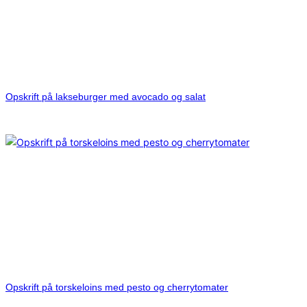
Opskrift på lakseburger med avocado og salat
Opskrift på torskeloins med pesto og cherrytomater