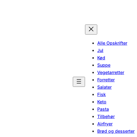
Alle Opskrifter
Jul
Kød
Suppe
Vegetarretter
Forretter
Salater
Fisk
Keto
Pasta
Tilbehør
Airfryer
Brød og desserter