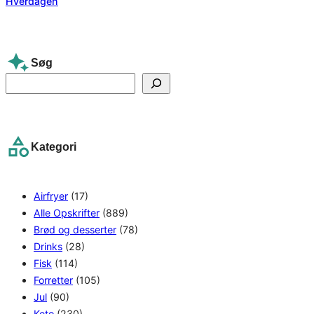
Søg
S
e
a
r
Kategori
c
h
Airfryer
(17)
Alle Opskrifter
(889)
Brød og desserter
(78)
Drinks
(28)
Fisk
(114)
Forretter
(105)
Jul
(90)
Keto
(230)