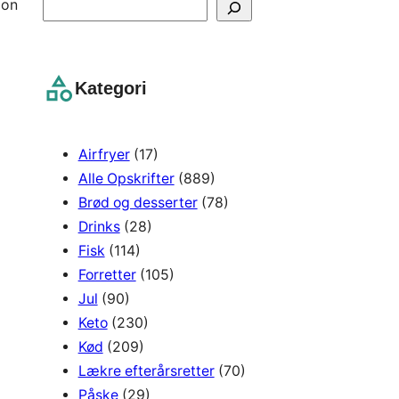
ion
S
e
a
r
Kategori
c
h
Airfryer
(17)
Alle Opskrifter
(889)
Brød og desserter
(78)
Drinks
(28)
Fisk
(114)
Forretter
(105)
Jul
(90)
Keto
(230)
Kød
(209)
Lækre efterårsretter
(70)
Påske
(29)