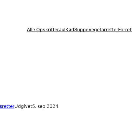
Alle Opskrifter
Jul
Kød
Suppe
Vegetarretter
Forret
sretter
Udgivet
5. sep 2024