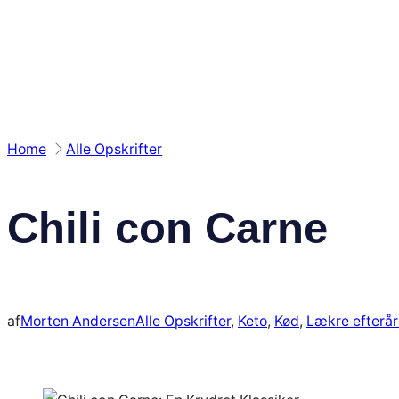
Spring
til
indhold
Home
Alle Opskrifter
Chili con Carne
af
Morten Andersen
Alle Opskrifter
, 
Keto
, 
Kød
, 
Lækre efterår