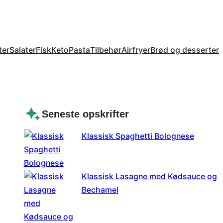
ter
Salater
Fisk
Keto
Pasta
Tilbehør
Airfryer
Brød og desserter
Seneste opskrifter
Klassisk Spaghetti Bolognese
Klassisk Lasagne med Kødsauce og
Bechamel