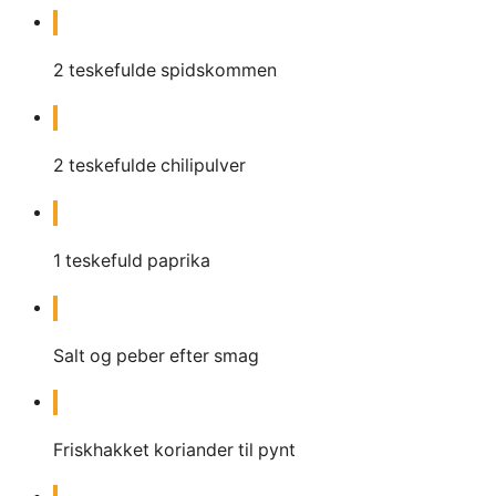
2
teskefulde spidskommen
2
teskefulde chilipulver
1
teskefuld paprika
Salt og peber efter smag
Friskhakket koriander til pynt