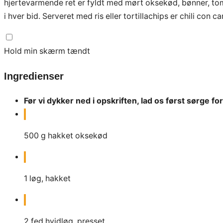
hjertevarmende ret er fyldt med mørt oksekød, bønner, tom
i hver bid. Serveret med ris eller tortillachips er chili con ca
Hold min skærm tændt
Ingredienser
Før vi dykker ned i opskriften, lad os først sørge fo
500
g
hakket oksekød
1
løg, hakket
2
fed hvidløg, presset