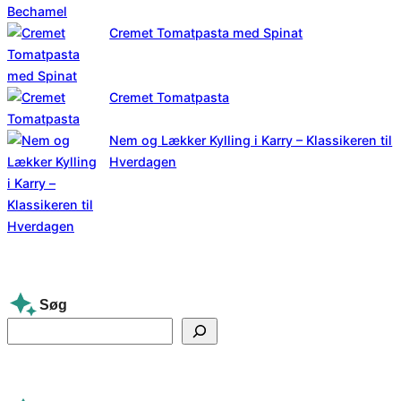
Cremet Tomatpasta med Spinat
Cremet Tomatpasta
Nem og Lækker Kylling i Karry – Klassikeren til
Hverdagen
Søg
S
e
a
r