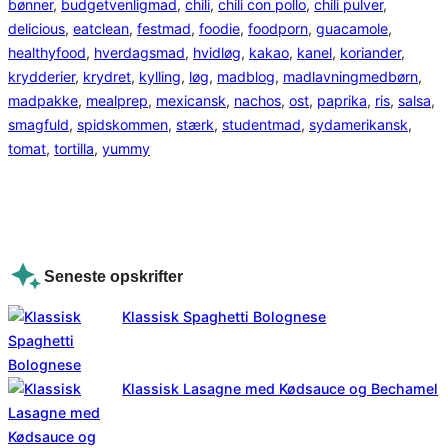
bønner
, 
budgetvenligmad
, 
chili
, 
chili con pollo
, 
chili pulver
, 
delicious
, 
eatclean
, 
festmad
, 
foodie
, 
foodporn
, 
guacamole
, 
healthyfood
, 
hverdagsmad
, 
hvidløg
, 
kakao
, 
kanel
, 
koriander
, 
krydderier
, 
krydret
, 
kylling
, 
løg
, 
madblog
, 
madlavningmedbørn
, 
madpakke
, 
mealprep
, 
mexicansk
, 
nachos
, 
ost
, 
paprika
, 
ris
, 
salsa
, 
smagfuld
, 
spidskommen
, 
stærk
, 
studentmad
, 
sydamerikansk
, 
tomat
, 
tortilla
, 
yummy
Seneste opskrifter
Klassisk Spaghetti Bolognese
Klassisk Lasagne med Kødsauce og Bechamel