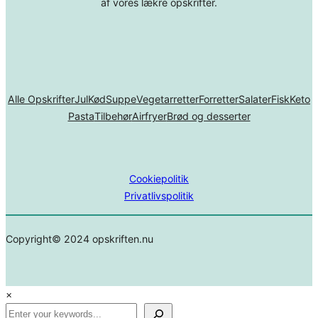
af vores lækre opskrifter.
Alle Opskrifter
Jul
Kød
Suppe
Vegetarretter
Forretter
Salater
Fisk
Keto
Pasta
Tilbehør
Airfryer
Brød og desserter
Cookiepolitik
Privatlivspolitik
Copyright© 2024 opskriften.nu
×
Search