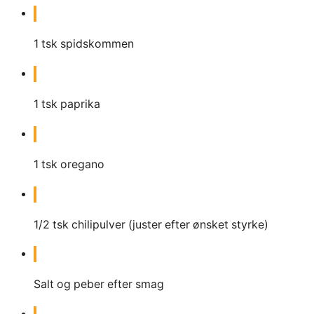
1
tsk spidskommen
1
tsk paprika
1
tsk oregano
1/2
tsk chilipulver (juster efter ønsket styrke)
Salt og peber efter smag