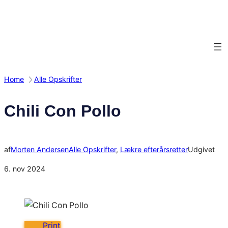
Spring
til
indhold
Home
Alle Opskrifter
Chili Con Pollo
af
Morten Andersen
Alle Opskrifter
, 
Lækre efterårsretter
Udgivet
6. nov 2024
Print