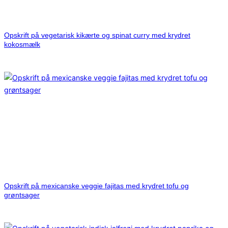
Opskrift på vegetarisk kikærte og spinat curry med krydret
kokosmælk
Opskrift på mexicanske veggie fajitas med krydret tofu og
grøntsager