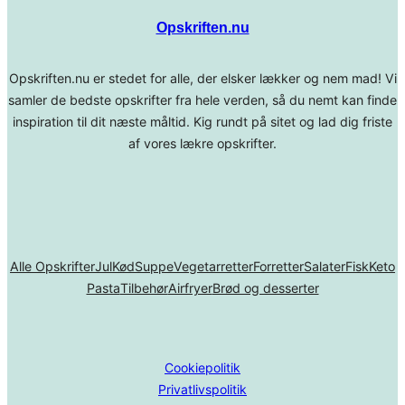
Opskriften.nu
Opskriften.nu er stedet for alle, der elsker lækker og nem mad! Vi
samler de bedste opskrifter fra hele verden, så du nemt kan finde
inspiration til dit næste måltid. Kig rundt på sitet og lad dig friste
af vores lækre opskrifter.
Alle Opskrifter
Jul
Kød
Suppe
Vegetarretter
Forretter
Salater
Fisk
Keto
Pasta
Tilbehør
Airfryer
Brød og desserter
Cookiepolitik
Privatlivspolitik