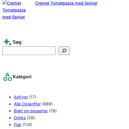
Cremet Tomatpasta med Spinat
Søg
S
e
a
r
Kategori
c
h
Airfryer
(17)
Alle Opskrifter
(889)
Brød og desserter
(78)
Drinks
(28)
Fisk
(114)