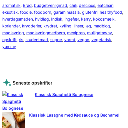
aromatisk
, 
Brød
, 
budgetvenligmad
, 
chili
, 
delicious
, 
eatclean
, 
eksotisk
, 
foodie
, 
foodporn
, 
garam masala
, 
glutenfri
, 
healthyfood
, 
hverdagsmaden
, 
hvidløg
, 
Indisk
, 
ingefær
, 
karry
, 
kokosmælk
, 
koriander
, 
krydderier
, 
krydret
, 
kylling
, 
linser
, 
løg
, 
madblog
, 
madlavning
, 
madlavningmedbørn
, 
mealprep
, 
mulligatawny
, 
opskrift
, 
ris
, 
studentmad
, 
suppe
, 
varmt
, 
vegan
, 
vegetarisk
, 
yummy
Seneste opskrifter
Klassisk Spaghetti Bolognese
Klassisk Lasagne med Kødsauce og Bechamel