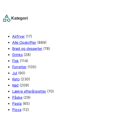
e
a
r
Kategori
c
h
Airfryer
(17)
Alle Opskrifter
(889)
Brød og desserter
(78)
Drinks
(28)
Fisk
(114)
Forretter
(105)
Jul
(90)
Keto
(230)
Kød
(209)
Lækre efterårsretter
(70)
Påske
(29)
Pasta
(65)
Pizza
(12)