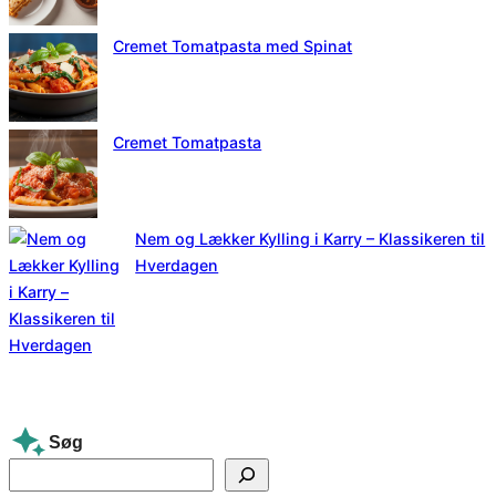
Cremet Tomatpasta med Spinat
Cremet Tomatpasta
Nem og Lækker Kylling i Karry – Klassikeren til
Hverdagen
Søg
S