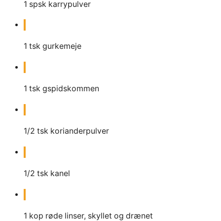
1
spsk
karrypulver
1
tsk
gurkemeje
1
tsk
gspidskommen
1/2
tsk
korianderpulver
1/2
tsk
kanel
1
kop
røde linser, skyllet og drænet