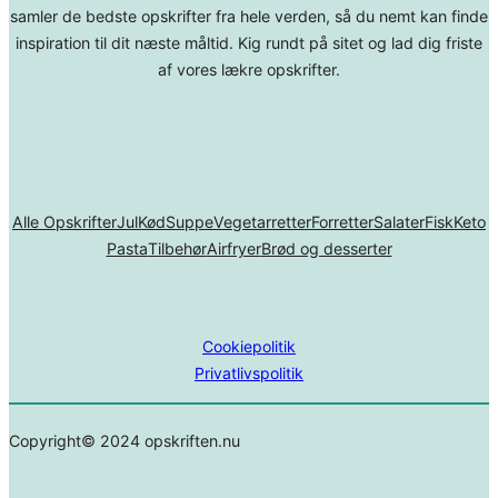
samler de bedste opskrifter fra hele verden, så du nemt kan finde
inspiration til dit næste måltid. Kig rundt på sitet og lad dig friste
af vores lækre opskrifter.
Alle Opskrifter
Jul
Kød
Suppe
Vegetarretter
Forretter
Salater
Fisk
Keto
Pasta
Tilbehør
Airfryer
Brød og desserter
Cookiepolitik
Privatlivspolitik
Copyright© 2024 opskriften.nu