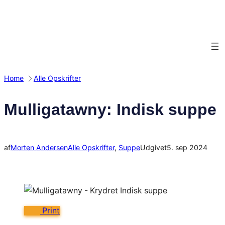
Spring
til
indhold
Home
Alle Opskrifter
Mulligatawny: Indisk suppe
af
Morten Andersen
Alle Opskrifter
, 
Suppe
Udgivet
5. sep 2024
Print