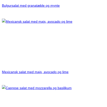
Bulgursalat med granatæble og mynte
Mexicansk salat med majs, avocado og lime