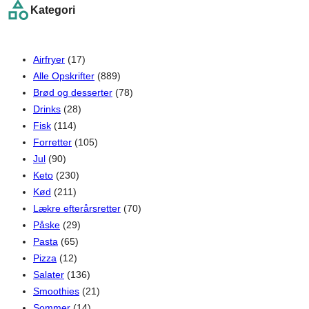
Kategori
c
h
Airfryer
(17)
Alle Opskrifter
(889)
Brød og desserter
(78)
Drinks
(28)
Fisk
(114)
Forretter
(105)
Jul
(90)
Keto
(230)
Kød
(211)
Lækre efterårsretter
(70)
Påske
(29)
Pasta
(65)
Pizza
(12)
Salater
(136)
Smoothies
(21)
Sommer
(14)