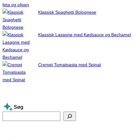
Klassisk Spaghetti Bolognese
Klassisk Lasagne med Kødsauce og Bechamel
Cremet Tomatpasta med Spinat
Søg
S
e
a
r