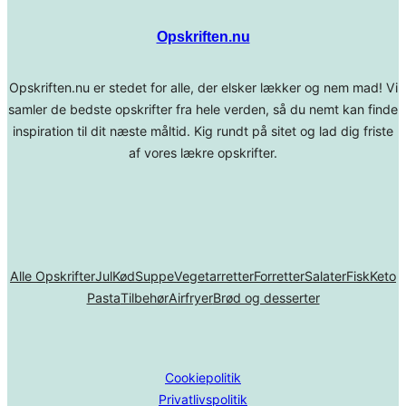
Opskriften.nu
Opskriften.nu er stedet for alle, der elsker lækker og nem mad! Vi
samler de bedste opskrifter fra hele verden, så du nemt kan finde
inspiration til dit næste måltid. Kig rundt på sitet og lad dig friste
af vores lækre opskrifter.
Alle Opskrifter
Jul
Kød
Suppe
Vegetarretter
Forretter
Salater
Fisk
Keto
Pasta
Tilbehør
Airfryer
Brød og desserter
Cookiepolitik
Privatlivspolitik