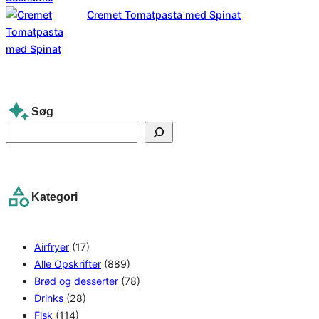
Cremet Tomatpasta med Spinat
Søg
S
e
a
r
Kategori
c
h
Airfryer
(17)
Alle Opskrifter
(889)
Brød og desserter
(78)
Drinks
(28)
Fisk
(114)