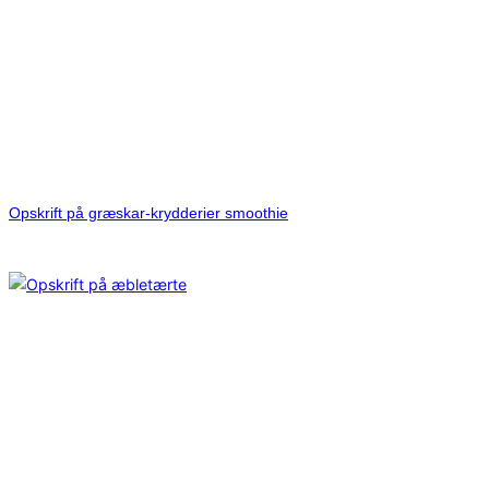
Opskrift på græskar-krydderier smoothie