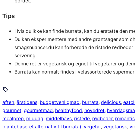
bordet.
Tips
Hvis du ikke kan finde burrata, kan du erstatte den m
Du kan eksperimentere med andre grøntsager som cherr
smagsnuancer.du kan forberede de ristede rødbeder 
servering.
Denne ret er vegetarisk og egnet til vegetarer og dem
Burrata kan normalt findes i velassorterede supermark
aften
, 
årstidens
, 
budgetvenligmad
, 
burrata
, 
delicious
, 
eatc
gourmet
, 
gourmetmad
, 
healthyfood
, 
hovedret
, 
hverdagsm
mealprep
, 
middag
, 
middelhavs
, 
ristede
, 
rødbeder
, 
romantis
plantebaseret alternativ til burrata)
, 
vegetar
, 
vegetarisk
, 
vi