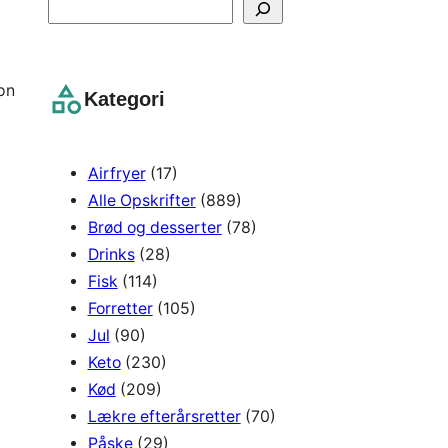
S
e
a
r
on
Kategori
c
h
Airfryer
(17)
Alle Opskrifter
(889)
Brød og desserter
(78)
Drinks
(28)
Fisk
(114)
Forretter
(105)
Jul
(90)
Keto
(230)
Kød
(209)
Lækre efterårsretter
(70)
Påske
(29)