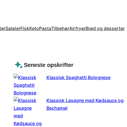
ter
Salater
Fisk
Keto
Pasta
Tilbehør
Airfryer
Brød og desserter
Seneste opskrifter
Klassisk Spaghetti Bolognese
Klassisk Lasagne med Kødsauce og
Bechamel