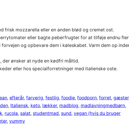
ed frisk mozzarella eller en anden blød og cremet ost.
ytomater eller bagte peberfrugter for at tilføje endnu fle
i forvejen og opbevare dem i køleskabet. Varm dem op inde
, der ønsker at nyde en kødfri måltid.
eder eller hos specialforretninger med italienske oste.
lean
, 
efterår
, 
farverig
, 
festlig
, 
foodie
, 
foodporn
, 
forret
, 
gæster
aden
, 
Italiensk
, 
keto
, 
lækker
, 
madblog
, 
madlavningmedbørn
, 
k
, 
rucola
, 
salat
, 
studentmad
, 
sund
, 
vegan (hvis du bruger
nter
, 
yummy