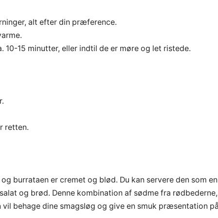
ninger, alt efter din præference.
varme.
10-15 minutter, eller indtil de er møre og let ristede.
r.
 retten.
 og burrataen er cremet og blød. Du kan servere den som en
k salat og brød. Denne kombination af sødme fra rødbederne,
n vil behage dine smagsløg og give en smuk præsentation p