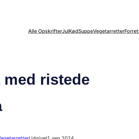
Alle Opskrifter
Jul
Kød
Suppe
Vegetarretter
Forret
a med ristede
a
egetarretter
Udgivet
1. sep 2024