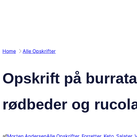
Spring
til
indhold
Home
Alle Opskrifter
Opskrift på burrat
rødbeder og rucol
af
Morten Andersen
Alle Opskrifter
, 
Forretter
, 
Keto
, 
Salater
, 
V