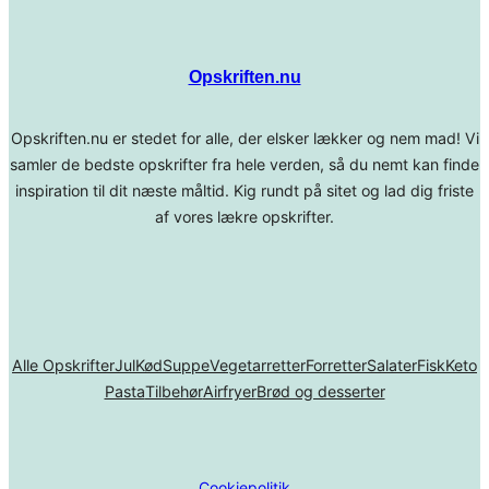
Opskriften.nu
Opskriften.nu er stedet for alle, der elsker lækker og nem mad! Vi
samler de bedste opskrifter fra hele verden, så du nemt kan finde
inspiration til dit næste måltid. Kig rundt på sitet og lad dig friste
af vores lækre opskrifter.
Alle Opskrifter
Jul
Kød
Suppe
Vegetarretter
Forretter
Salater
Fisk
Keto
Pasta
Tilbehør
Airfryer
Brød og desserter
Cookiepolitik