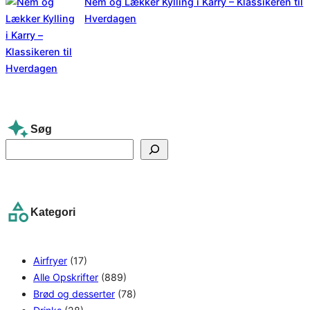
Nem og Lækker Kylling i Karry – Klassikeren til
Hverdagen
Søg
S
e
a
r
Kategori
c
h
Airfryer
(17)
Alle Opskrifter
(889)
Brød og desserter
(78)