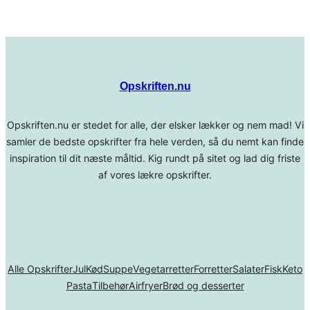
Opskriften.nu
Opskriften.nu er stedet for alle, der elsker lækker og nem mad! Vi
samler de bedste opskrifter fra hele verden, så du nemt kan finde
inspiration til dit næste måltid. Kig rundt på sitet og lad dig friste
af vores lækre opskrifter.
Alle Opskrifter
Jul
Kød
Suppe
Vegetarretter
Forretter
Salater
Fisk
Keto
Pasta
Tilbehør
Airfryer
Brød og desserter