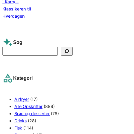
Søg
S
e
a
r
Kategori
c
h
Airfryer
(17)
Alle Opskrifter
(889)
Brød og desserter
(78)
Drinks
(28)
Fisk
(114)