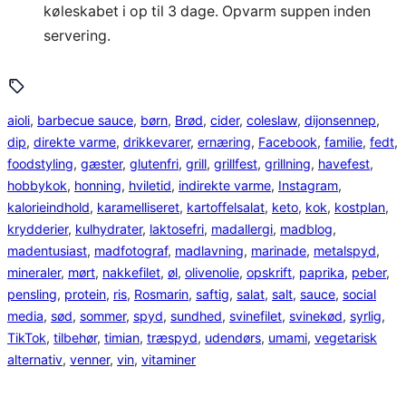
køleskabet i op til 3 dage. Opvarm suppen inden
servering.
aioli
, 
barbecue sauce
, 
børn
, 
Brød
, 
cider
, 
coleslaw
, 
dijonsennep
, 
dip
, 
direkte varme
, 
drikkevarer
, 
ernæring
, 
Facebook
, 
familie
, 
fedt
, 
foodstyling
, 
gæster
, 
glutenfri
, 
grill
, 
grillfest
, 
grillning
, 
havefest
, 
hobbykok
, 
honning
, 
hviletid
, 
indirekte varme
, 
Instagram
, 
kalorieindhold
, 
karamelliseret
, 
kartoffelsalat
, 
keto
, 
kok
, 
kostplan
, 
krydderier
, 
kulhydrater
, 
laktosefri
, 
madallergi
, 
madblog
, 
madentusiast
, 
madfotograf
, 
madlavning
, 
marinade
, 
metalspyd
, 
mineraler
, 
mørt
, 
nakkefilet
, 
øl
, 
olivenolie
, 
opskrift
, 
paprika
, 
peber
, 
pensling
, 
protein
, 
ris
, 
Rosmarin
, 
saftig
, 
salat
, 
salt
, 
sauce
, 
social
media
, 
sød
, 
sommer
, 
spyd
, 
sundhed
, 
svinefilet
, 
svinekød
, 
syrlig
, 
TikTok
, 
tilbehør
, 
timian
, 
træspyd
, 
udendørs
, 
umami
, 
vegetarisk
alternativ
, 
venner
, 
vin
, 
vitaminer