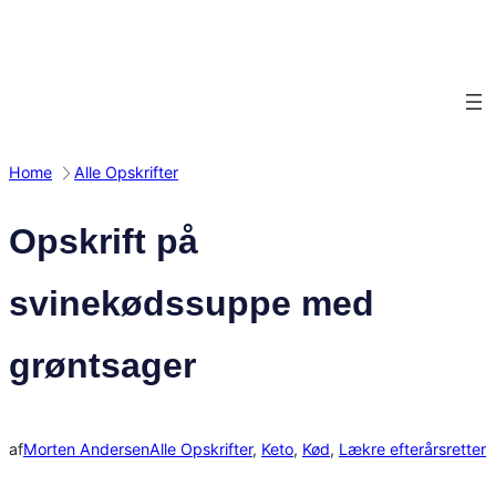
Spring
til
indhold
Home
Alle Opskrifter
Opskrift på
svinekødssuppe med
grøntsager
af
Morten Andersen
Alle Opskrifter
, 
Keto
, 
Kød
, 
Lækre efterårsretter