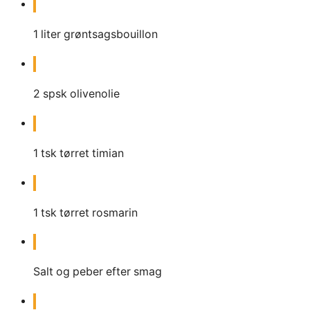
1
liter
grøntsagsbouillon
2
spsk
olivenolie
1
tsk
tørret timian
1
tsk
tørret rosmarin
Salt og peber efter smag