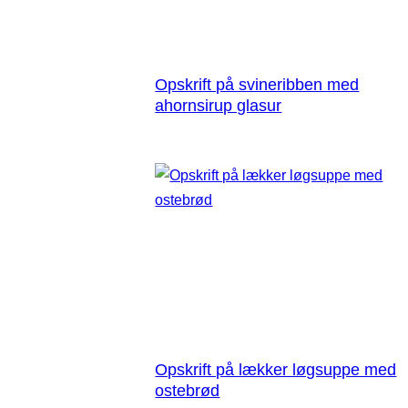
Opskrift på svineribben med
ahornsirup glasur
Opskrift på lækker løgsuppe med
ostebrød