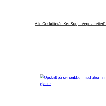
Alle Opskrifter
Jul
Kød
Suppe
Vegetarretter
F