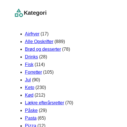
a
r
Kategori
c
h
Airfryer
(17)
Alle Opskrifter
(889)
Brød og desserter
(78)
Drinks
(28)
Fisk
(114)
Forretter
(105)
Jul
(90)
Keto
(230)
Kød
(212)
Lækre efterårsretter
(70)
Påske
(29)
Pasta
(65)
Pizza
(12)