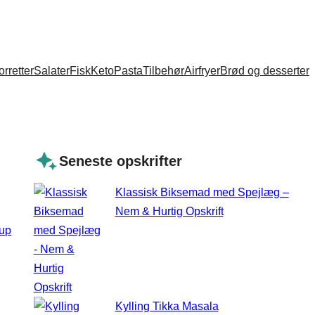
orretter
Salater
Fisk
Keto
Pasta
Tilbehør
Airfryer
Brød og desserter
Seneste opskrifter
Klassisk Biksemad med Spejlæg –
Nem & Hurtig Opskrift
Kylling Tikka Masala