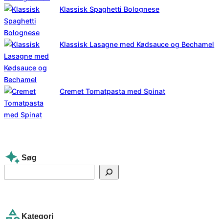
Klassisk Spaghetti Bolognese
Klassisk Lasagne med Kødsauce og Bechamel
Cremet Tomatpasta med Spinat
Søg
S
e
a
r
Kategori
c