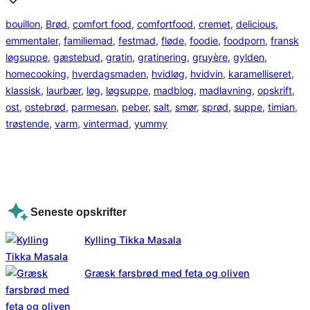
bouillon
, 
Brød
, 
comfort food
, 
comfortfood
, 
cremet
, 
delicious
, 
emmentaler
, 
familiemad
, 
festmad
, 
fløde
, 
foodie
, 
foodporn
, 
fransk
løgsuppe
, 
gæstebud
, 
gratin
, 
gratinering
, 
gruyère
, 
gylden
, 
homecooking
, 
hverdagsmaden
, 
hvidløg
, 
hvidvin
, 
karamelliseret
, 
klassisk
, 
laurbær
, 
løg
, 
løgsuppe
, 
madblog
, 
madlavning
, 
opskrift
, 
ost
, 
ostebrød
, 
parmesan
, 
peber
, 
salt
, 
smør
, 
sprød
, 
suppe
, 
timian
, 
trøstende
, 
varm
, 
vintermad
, 
yummy
Seneste opskrifter
Kylling Tikka Masala
Græsk farsbrød med feta og oliven