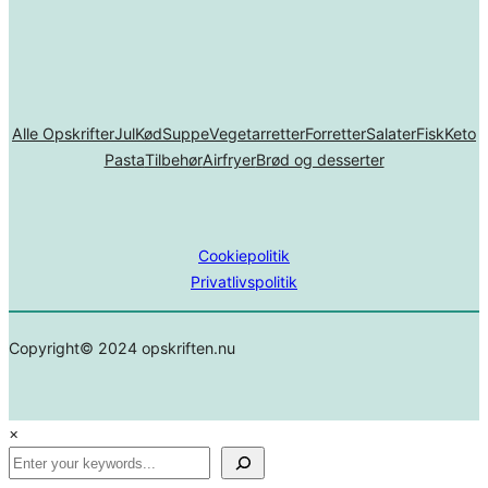
Alle Opskrifter
Jul
Kød
Suppe
Vegetarretter
Forretter
Salater
Fisk
Keto
Pasta
Tilbehør
Airfryer
Brød og desserter
Cookiepolitik
Privatlivspolitik
Copyright© 2024 opskriften.nu
×
Search