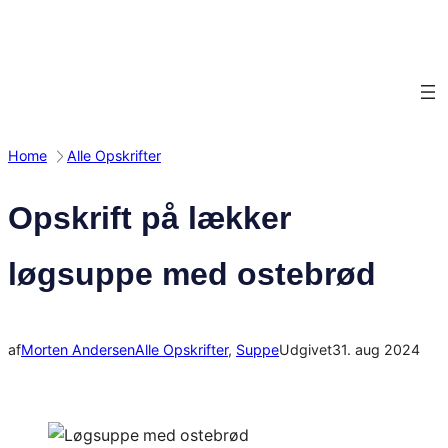
Spring
til
indhold
Home
Alle Opskrifter
Opskrift på lækker
løgsuppe med ostebrød
af
Morten Andersen
Alle Opskrifter
, 
Suppe
Udgivet
31. aug 2024