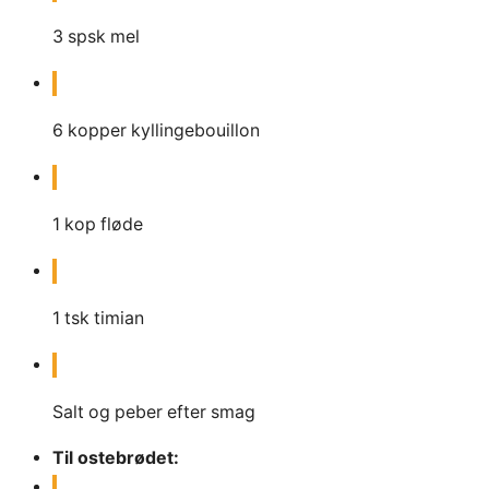
3
spsk
mel
6
kopper kyllingebouillon
1
kop fløde
1
tsk
timian
Salt og peber efter smag
Til ostebrødet: