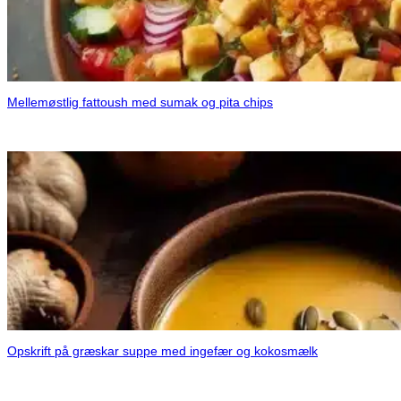
Mellemøstlig fattoush med sumak og pita chips
Opskrift på græskar suppe med ingefær og kokosmælk