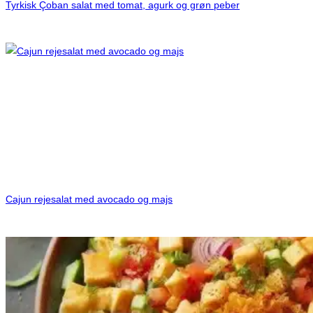
Tyrkisk Çoban salat med tomat, agurk og grøn peber
Cajun rejesalat med avocado og majs