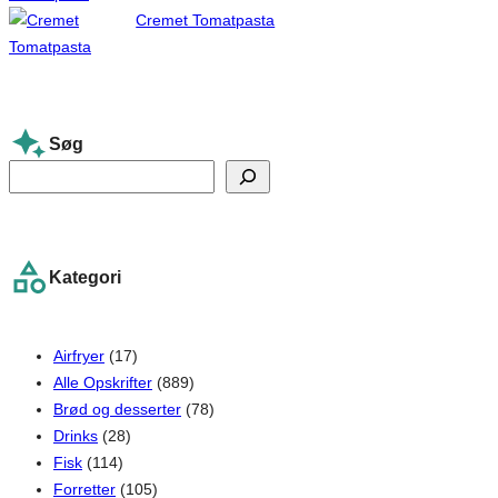
Cremet Tomatpasta
Søg
S
e
a
r
Kategori
c
h
Airfryer
(17)
Alle Opskrifter
(889)
Brød og desserter
(78)
Drinks
(28)
Fisk
(114)
Forretter
(105)