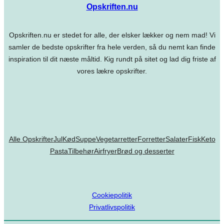
Opskriften.nu
Opskriften.nu er stedet for alle, der elsker lækker og nem mad! Vi
samler de bedste opskrifter fra hele verden, så du nemt kan finde
inspiration til dit næste måltid. Kig rundt på sitet og lad dig friste af
vores lækre opskrifter.
Alle Opskrifter
Jul
Kød
Suppe
Vegetarretter
Forretter
Salater
Fisk
Keto
Pasta
Tilbehør
Airfryer
Brød og desserter
Cookiepolitik
Privatlivspolitik