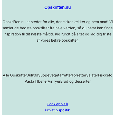
Opskriften.nu
Opskriften.nu er stedet for alle, der elsker lækker og nem mad! Vi
samler de bedste opskrifter fra hele verden, så du nemt kan finde
inspiration til dit næste måltid. Kig rundt på sitet og lad dig friste
af vores lækre opskrifter.
Alle Opskrifter
Jul
Kød
Suppe
Vegetarretter
Forretter
Salater
Fisk
Keto
Pasta
Tilbehør
Airfryer
Brød og desserter
Cookiepolitik
Privatlivspolitik