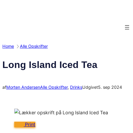
Spring
til
indhold
Home
Alle Opskrifter
Long Island Iced Tea
af
Morten Andersen
Alle Opskrifter
, 
Drinks
Udgivet
5. sep 2024
Print