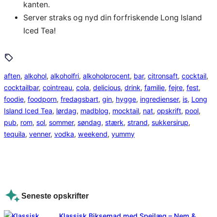
kanten.
Server straks og nyd din forfriskende Long Island
Iced Tea!
aften
, 
alkohol
, 
alkoholfri
, 
alkoholprocent
, 
bar
, 
citronsaft
, 
cocktail
, 
cocktailbar
, 
cointreau
, 
cola
, 
delicious
, 
drink
, 
familie
, 
fejre
, 
fest
, 
foodie
, 
foodporn
, 
fredagsbart
, 
gin
, 
hygge
, 
ingredienser
, 
is
, 
Long
Island Iced Tea
, 
lørdag
, 
madblog
, 
mocktail
, 
nat
, 
opskrift
, 
pool
, 
pub
, 
rom
, 
sol
, 
sommer
, 
søndag
, 
stærk
, 
strand
, 
sukkersirup
, 
tequila
, 
venner
, 
vodka
, 
weekend
, 
yummy
Seneste opskrifter
Klassisk Biksemad med Spejlæg – Nem &