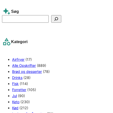
Søg
S
e
a
r
Kategori
c
h
Airfryer
(17)
Alle Opskrifter
(889)
Brød og desserter
(78)
Drinks
(28)
Fisk
(114)
Forretter
(105)
Jul
(90)
Keto
(230)
Kød
(212)