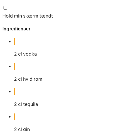
Hold min skærm tændt
Ingredienser
2
cl
vodka
2
cl
hvid rom
2
cl
tequila
2
cl
gin