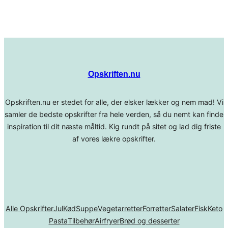
Opskriften.nu
Opskriften.nu er stedet for alle, der elsker lækker og nem mad! Vi
samler de bedste opskrifter fra hele verden, så du nemt kan finde
inspiration til dit næste måltid. Kig rundt på sitet og lad dig friste
af vores lækre opskrifter.
Alle Opskrifter
Jul
Kød
Suppe
Vegetarretter
Forretter
Salater
Fisk
Keto
Pasta
Tilbehør
Airfryer
Brød og desserter