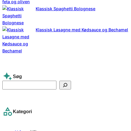
Klassisk Spaghetti Bolognese
Klassisk Lasagne med Kødsauce og Bechamel
Søg
S
e
a
r
Kategori
c
h