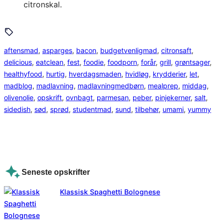
citronskal.
aftensmad
, 
asparges
, 
bacon
, 
budgetvenligmad
, 
citronsaft
, 
delicious
, 
eatclean
, 
fest
, 
foodie
, 
foodporn
, 
forår
, 
grill
, 
grøntsager
, 
healthyfood
, 
hurtig
, 
hverdagsmaden
, 
hvidløg
, 
krydderier
, 
let
, 
madblog
, 
madlavning
, 
madlavningmedbørn
, 
mealprep
, 
middag
, 
olivenolie
, 
opskrift
, 
ovnbagt
, 
parmesan
, 
peber
, 
pinjekerner
, 
salt
, 
sidedish
, 
sød
, 
sprød
, 
studentmad
, 
sund
, 
tilbehør
, 
umami
, 
yummy
Seneste opskrifter
Klassisk Spaghetti Bolognese