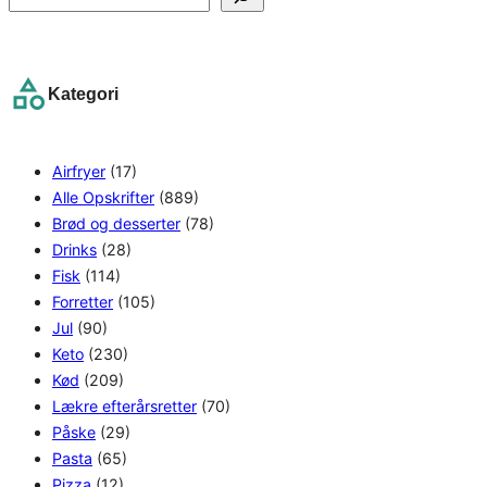
e
a
r
Kategori
c
h
Airfryer
(17)
Alle Opskrifter
(889)
Brød og desserter
(78)
Drinks
(28)
Fisk
(114)
Forretter
(105)
Jul
(90)
Keto
(230)
Kød
(209)
Lækre efterårsretter
(70)
Påske
(29)
Pasta
(65)
Pizza
(12)