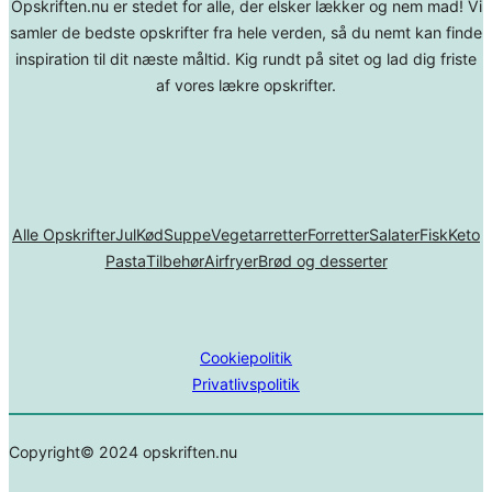
Opskriften.nu er stedet for alle, der elsker lækker og nem mad! Vi
samler de bedste opskrifter fra hele verden, så du nemt kan finde
inspiration til dit næste måltid. Kig rundt på sitet og lad dig friste
af vores lækre opskrifter.
Alle Opskrifter
Jul
Kød
Suppe
Vegetarretter
Forretter
Salater
Fisk
Keto
Pasta
Tilbehør
Airfryer
Brød og desserter
Cookiepolitik
Privatlivspolitik
Copyright© 2024 opskriften.nu