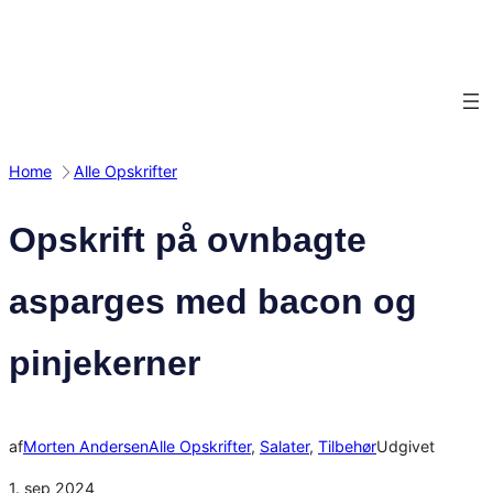
Spring
til
indhold
Home
Alle Opskrifter
Opskrift på ovnbagte
asparges med bacon og
pinjekerner
af
Morten Andersen
Alle Opskrifter
, 
Salater
, 
Tilbehør
Udgivet
1. sep 2024