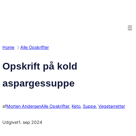
Spring
til
indhold
Home
Alle Opskrifter
Opskrift på kold
aspargessuppe
af
Morten Andersen
Alle Opskrifter
, 
Keto
, 
Suppe
, 
Vegetarretter
Udgivet
1. sep 2024