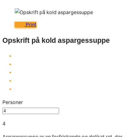
Print
Opskrift på kold aspargessuppe
Personer
4
Aspargessuppe er en forfriskende og delikat ret, der