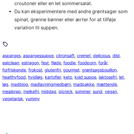
croutoner eller en let sommersalat.
Du kan eksperimentere med andre grøntsager som
spinat, grønne bønner eller ærter for at tilføje
variation til suppen.
asparges
, 
aspargessuppe
, 
citronsaft
, 
cremet
, 
delicious
, 
dild
, 
eatclean
, 
estragon
, 
fest
, 
fløde
, 
foodie
, 
foodporn
, 
forår
, 
forfriskende
, 
frokost
, 
glutenfri
, 
gourmet
, 
grøntsagsbouillon
, 
healthyfood
, 
hvidløg
, 
kartofler
, 
keto
, 
kold suppe
, 
laktosefri
, 
let
, 
løg
, 
madblog
, 
madlavningmedbørn
, 
madpakke
, 
mættende
, 
mealprep
, 
melkefri
, 
middag
, 
picnick
, 
sommer
, 
sund
, 
vegan
, 
vegetarisk
, 
yummy