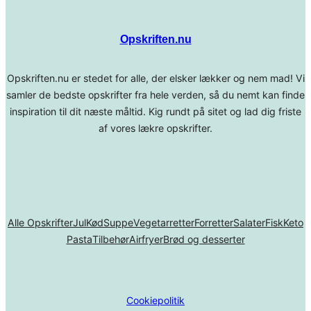
Opskriften.nu
Opskriften.nu er stedet for alle, der elsker lækker og nem mad! Vi
samler de bedste opskrifter fra hele verden, så du nemt kan finde
inspiration til dit næste måltid. Kig rundt på sitet og lad dig friste
af vores lækre opskrifter.
Alle Opskrifter
Jul
Kød
Suppe
Vegetarretter
Forretter
Salater
Fisk
Keto
Pasta
Tilbehør
Airfryer
Brød og desserter
Cookiepolitik