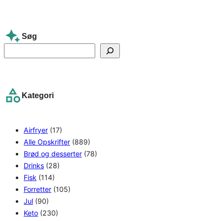
Søg
S
e
a
r
Kategori
c
h
Airfryer
(17)
Alle Opskrifter
(889)
Brød og desserter
(78)
Drinks
(28)
Fisk
(114)
Forretter
(105)
Jul
(90)
Keto
(230)