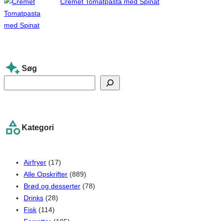
Cremet Tomatpasta med Spinat
Søg
S
e
a
r
Kategori
c
h
Airfryer
(17)
Alle Opskrifter
(889)
Brød og desserter
(78)
Drinks
(28)
Fisk
(114)