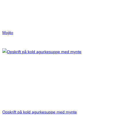
Mojito
Opskrift på kold agurkesuppe med mynte