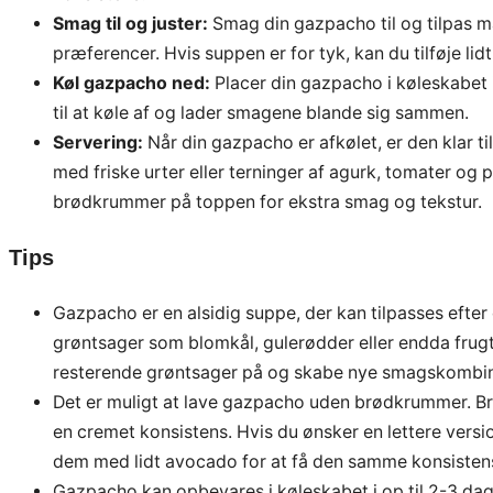
Smag til og juster:
Smag din gazpacho til og tilpas mæ
præferencer. Hvis suppen er for tyk, kan du tilføje li
Køl gazpacho ned:
Placer din gazpacho i køleskabet i
til at køle af og lader smagene blande sig sammen.
Servering:
Når din gazpacho er afkølet, er den klar ti
med friske urter eller terninger af agurk, tomater og p
brødkrummer på toppen for ekstra smag og tekstur.
Tips
Gazpacho er en alsidig suppe, der kan tilpasses efte
grøntsager som blomkål, gulerødder eller endda frugt
resterende grøntsager på og skabe nye smagskombin
Det er muligt at lave gazpacho uden brødkrummer. Br
en cremet konsistens. Hvis du ønsker en lettere vers
dem med lidt avocado for at få den samme konsisten
Gazpacho kan opbevares i køleskabet i op til 2-3 dage