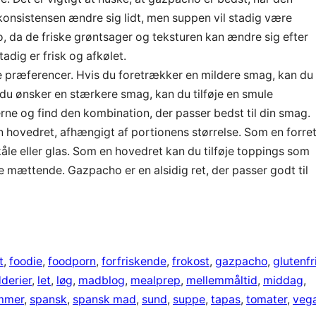
konsistensen ændre sig lidt, men suppen vil stadig være
o, da de friske grøntsager og teksturen kan ændre sig efter
dig er frisk og afkølet.
ne præferencer. Hvis du foretrækker en mildere smag, kan du
du ønsker en stærkere smag, kan du tilføje en smule
ne og find den kombination, der passer bedst til din smag.
hovedret, afhængigt af portionens størrelse. Som en forre
e eller glas. Som en hovedret kan du tilføje toppings som
e mættende. Gazpacho er en alsidig ret, der passer godt til
t
, 
foodie
, 
foodporn
, 
forfriskende
, 
frokost
, 
gazpacho
, 
glutenfr
derier
, 
let
, 
løg
, 
madblog
, 
mealprep
, 
mellemmåltid
, 
middag
, 
mmer
, 
spansk
, 
spansk mad
, 
sund
, 
suppe
, 
tapas
, 
tomater
, 
veg