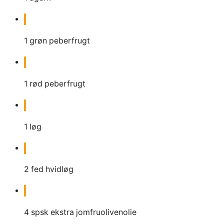
1
grøn peberfrugt
1
rød peberfrugt
1
løg
2
fed hvidløg
4
spsk
ekstra jomfruolivenolie