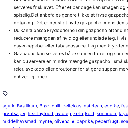
serveres frisklavet. Efter et par dage kan smagen og 
spiselig.Det anbefales generelt ikke at fryse gazpach
optøning. Det er bedst at nyde gazpacho, mens den sta
Du kan tilpasse krydderierne i din gazpacho efter di
reducere mængden af hvidløg eller undlade løg. Hvis 
cayennepeber eller tabascosauce. Leg med krydderier
Gazpacho kan serveres både som en forret og som en 
kan du servere en mindre mængde gazpacho i små skål
rejer, avokado eller croutoner for at gøre suppen mer
enhver lejlighed.
agurk
, 
Basilikum
, 
Brød
, 
chili
, 
delicious
, 
eatclean
, 
eddike
, 
fes
grøntsager
, 
healthyfood
, 
hvidløg
, 
keto
, 
kold
, 
koriander
, 
kryd
middelhavsmad
, 
mynte
, 
olivenolie
, 
paprika
, 
peberfrugt
, 
so