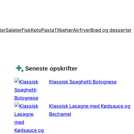
ter
Salater
Fisk
Keto
Pasta
Tilbehør
Airfryer
Brød og desserter
Seneste opskrifter
Klassisk Spaghetti Bolognese
Klassisk Lasagne med Kødsauce og
Bechamel