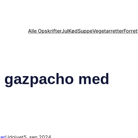
Alle Opskrifter
Jul
Kød
Suppe
Vegetarretter
Forret
k gazpacho med
ter
Udgivet
5. sep 2024