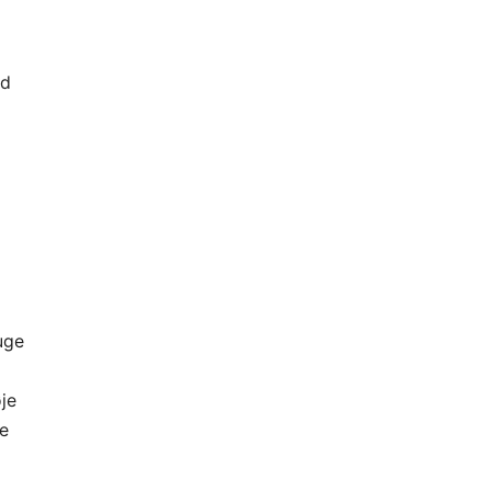
id
uge
je
te