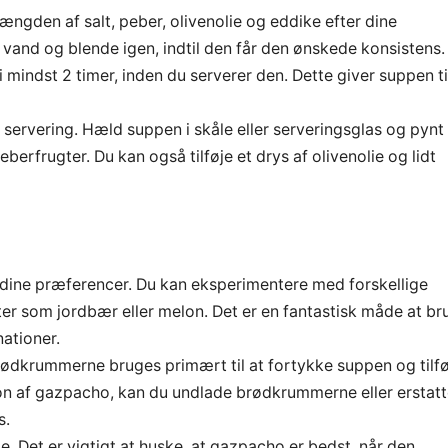
ngden af salt, peber, olivenolie og eddike efter dine
dt vand og blende igen, indtil den får den ønskede konsistens.
 mindst 2 timer, inden du serverer den. Dette giver suppen t
l servering. Hæld suppen i skåle eller serveringsglas og pynt
eberfrugter. Du kan også tilføje et drys af olivenolie og lidt
r dine præferencer. Du kan eksperimentere med forskellige
er som jordbær eller melon. Det er en fantastisk måde at br
ationer.
ødkrummerne bruges primært til at fortykke suppen og tilfø
ion af gazpacho, kan du undlade brødkrummerne eller erstat
s.
. Det er vigtigt at huske, at gazpacho er bedst, når den