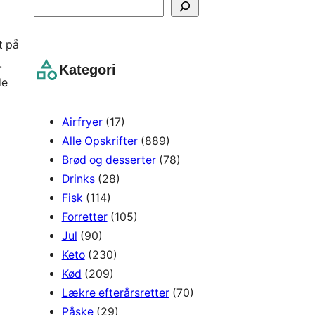
S
e
a
t på
r
.
Kategori
c
de
h
Airfryer
(17)
Alle Opskrifter
(889)
Brød og desserter
(78)
Drinks
(28)
Fisk
(114)
Forretter
(105)
Jul
(90)
Keto
(230)
Kød
(209)
Lækre efterårsretter
(70)
Påske
(29)