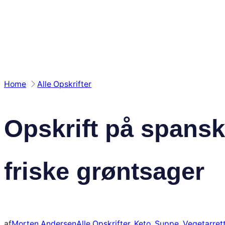
Spring
til
indhold
Home
Alle Opskrifter
Opskrift på spans
friske grøntsager
af
Morten Andersen
Alle Opskrifter
, 
Keto
, 
Suppe
, 
Vegetarret