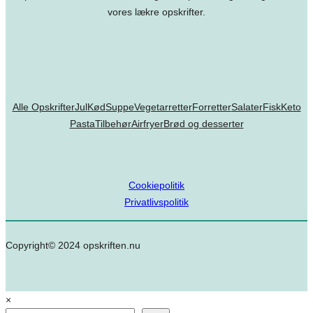
vores lækre opskrifter.
Alle Opskrifter
Jul
Kød
Suppe
Vegetarretter
Forretter
Salater
Fisk
Keto
Pasta
Tilbehør
Airfryer
Brød og desserter
Cookiepolitik
Privatlivspolitik
Copyright© 2024 opskriften.nu
×