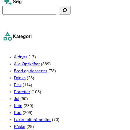
Søg
S
e
a
r
Kategori
c
h
Airfryer
(17)
Alle Opskrifter
(889)
Brød og desserter
(78)
Drinks
(28)
Fisk
(114)
Forretter
(105)
Jul
(90)
Keto
(230)
Kød
(209)
Lækre efterårsretter
(70)
Påske
(29)