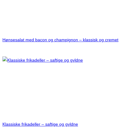
Hønsesalat med bacon og champignon – klassisk og cremet
Klassiske frikadeller – saftige og gyldne