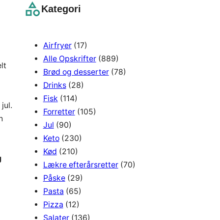
r
Kategori
c
h
Airfryer
(17)
Alle Opskrifter
(889)
lt
Brød og desserter
(78)
Drinks
(28)
Fisk
(114)
jul.
Forretter
(105)
n
Jul
(90)
Keto
(230)
Kød
(210)
g
Lækre efterårsretter
(70)
Påske
(29)
Pasta
(65)
Pizza
(12)
Salater
(136)