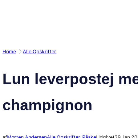
Spring
til
indhold
Home
Alle Opskrifter
Lun leverpostej m
champignon
af
Morten Andersen
Alle Opskrifter
, 
Påske
Udgivet
29. jan 2