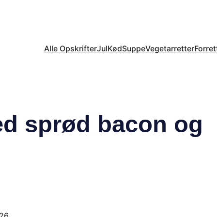
Alle Opskrifter
Jul
Kød
Suppe
Vegetarretter
Forret
ed sprød bacon og
026