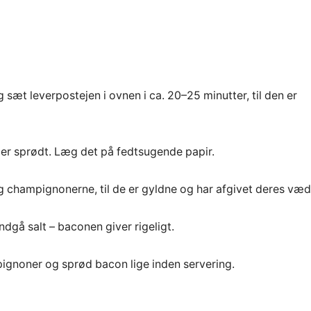
g sæt leverpostejen i ovnen i ca. 20–25 minutter, til den er
 er sprødt. Læg det på fedtsugende papir.
eg champignonerne, til de er gyldne og har afgivet deres væd
gå salt – baconen giver rigeligt.
ignoner og sprød bacon lige inden servering.