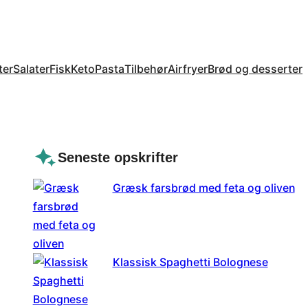
ter
Salater
Fisk
Keto
Pasta
Tilbehør
Airfryer
Brød og desserter
Seneste opskrifter
Græsk farsbrød med feta og oliven
Klassisk Spaghetti Bolognese