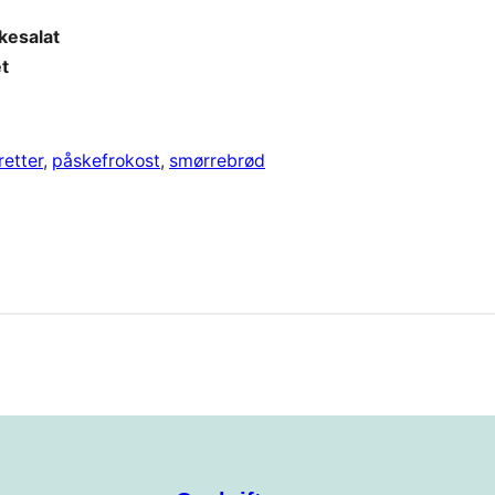
kesalat
et
retter
, 
påskefrokost
, 
smørrebrød