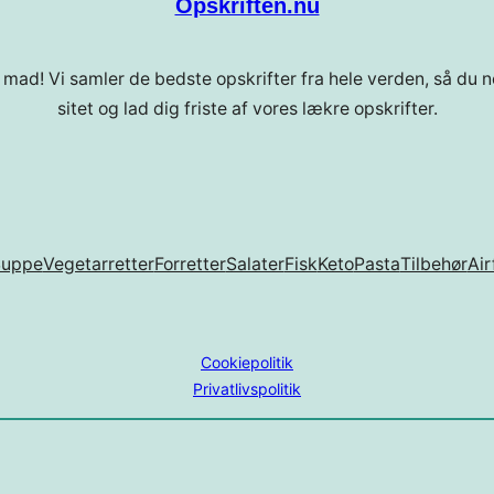
Opskriften.nu
 mad! Vi samler de bedste opskrifter fra hele verden, så du ne
sitet og lad dig friste af vores lækre opskrifter.
Suppe
Vegetarretter
Forretter
Salater
Fisk
Keto
Pasta
Tilbehør
Air
Cookiepolitik
Privatlivspolitik