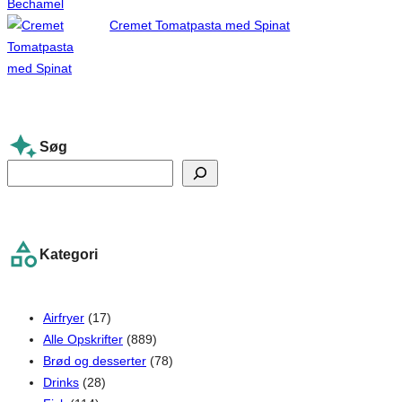
Cremet Tomatpasta med Spinat
Søg
S
e
a
r
Kategori
c
h
Airfryer
(17)
Alle Opskrifter
(889)
Brød og desserter
(78)
Drinks
(28)