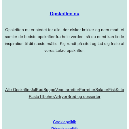
Opskriften.nu
Opskriften.nu er stedet for alle, der elsker lækker og nem mad! Vi
samler de bedste opskrifter fra hele verden, så du nemt kan finde
inspiration til dit næste måltid. Kig rundt på sitet og lad dig friste af
vores lækre opskrifter.
Alle Opskrifter
Jul
Kød
Suppe
Vegetarretter
Forretter
Salater
Fisk
Keto
Pasta
Tilbehør
Airfryer
Brød og desserter
Cookiepolitik
Privatlivspolitik