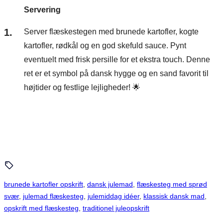
Servering
Server flæskestegen med brunede kartofler, kogte
kartofler, rødkål og en god skefuld sauce. Pynt
eventuelt med frisk persille for et ekstra touch. Denne
ret er et symbol på dansk hygge og en sand favorit til
højtider og festlige lejligheder! 🌟
brunede kartofler opskrift
, 
dansk julemad
, 
flæskesteg med sprød
svær
, 
julemad flæskesteg
, 
julemiddag idéer
, 
klassisk dansk mad
, 
opskrift med flæskesteg
, 
traditionel juleopskrift