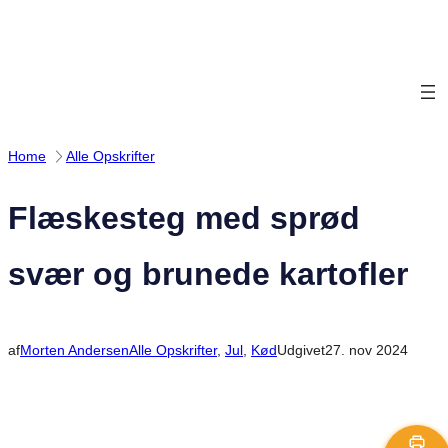
Spring
til
indhold
Home
Alle Opskrifter
Flæskesteg med sprød
svær og brunede kartofler
af
Morten Andersen
Alle Opskrifter
, 
Jul
, 
Kød
Udgivet
27. nov 2024