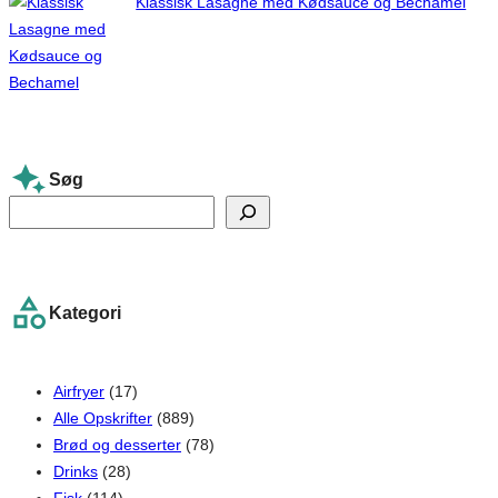
Klassisk Lasagne med Kødsauce og Bechamel
Søg
S
e
a
r
Kategori
c
h
Airfryer
(17)
Alle Opskrifter
(889)
Brød og desserter
(78)
Drinks
(28)