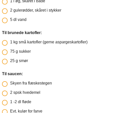
1
l
øg, skåret i både
2
gulerødder, skåret i stykker
5
dl
vand
Til brunede kartofler:
1
kg
små kartofler (gerne aspargeskartofler)
75
g
sukker
25
g
smør
Til saucen:
Skyen fra flæskestegen
2
spsk hvedemel
1
-2 dl fløde
Evt. kulør for farve