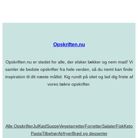
Opskriften.nu
Opskriften.nu er stedet for alle, der elsker lækker og nem mad! Vi
samler de bedste opskrifter fra hele verden, så du nemt kan finde
inspiration til dit næste måltid. Kig rundt på sitet og lad dig friste af
vores lækre opskrifter.
Alle Opskrifter
Jul
Kød
Suppe
Vegetarretter
Forretter
Salater
Fisk
Keto
Pasta
Tilbehør
Airfryer
Brød og desserter