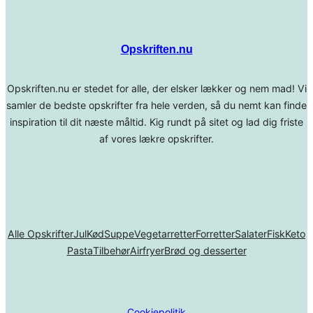
Opskriften.nu
Opskriften.nu er stedet for alle, der elsker lækker og nem mad! Vi
samler de bedste opskrifter fra hele verden, så du nemt kan finde
inspiration til dit næste måltid. Kig rundt på sitet og lad dig friste
af vores lækre opskrifter.
Alle Opskrifter
Jul
Kød
Suppe
Vegetarretter
Forretter
Salater
Fisk
Keto
Pasta
Tilbehør
Airfryer
Brød og desserter
Cookiepolitik