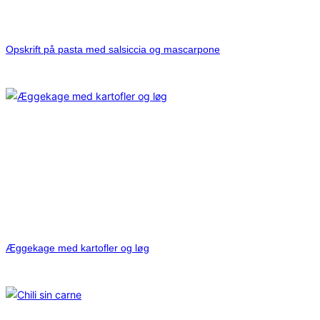
Opskrift på pasta med salsiccia og mascarpone
Æggekage med kartofler og løg