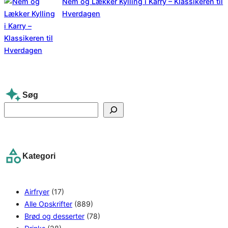
Nem og Lækker Kylling i Karry – Klassikeren til
Hverdagen
Søg
S
e
a
r
Kategori
c
h
Airfryer
(17)
Alle Opskrifter
(889)
Brød og desserter
(78)