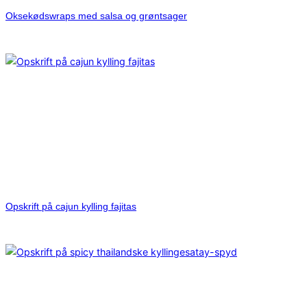
Oksekødswraps med salsa og grøntsager
Opskrift på cajun kylling fajitas