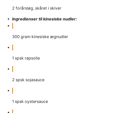
2
forårsløg, skåret i skiver
Ingredienser til kinesiske nudler:
300
gram
kinesiske ægnudler
1
spsk
rapsolie
2
spsk
sojasauce
1
spsk
oystersauce