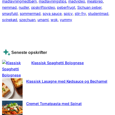
madlavningmedbørn
, 
madlavningstips
, 
madvideo
, 
mealprep
, 
nemmad
, 
nudler
, 
opskriftsvideo
, 
peberfrugt
, 
Sichuan peber
, 
smagfuld
, 
sommermad
, 
soya sauce
, 
spicy
, 
stir-fry
, 
studentmad
, 
svinekød
, 
szechuan
, 
umami
, 
wok
, 
yummy
Seneste opskrifter
Klassisk Spaghetti Bolognese
Klassisk Lasagne med Kødsauce og Bechamel
Cremet Tomatpasta med Spinat