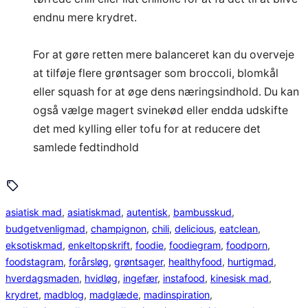
endnu mere krydret.
For at gøre retten mere balanceret kan du overveje
at tilføje flere grøntsager som broccoli, blomkål
eller squash for at øge dens næringsindhold. Du kan
også vælge magert svinekød eller endda udskifte
det med kylling eller tofu for at reducere det
samlede fedtindhold
asiatisk mad
, 
asiatiskmad
, 
autentisk
, 
bambusskud
, 
budgetvenligmad
, 
champignon
, 
chili
, 
delicious
, 
eatclean
, 
eksotiskmad
, 
enkeltopskrift
, 
foodie
, 
foodiegram
, 
foodporn
, 
foodstagram
, 
forårsløg
, 
grøntsager
, 
healthyfood
, 
hurtigmad
, 
hverdagsmaden
, 
hvidløg
, 
ingefær
, 
instafood
, 
kinesisk mad
, 
krydret
, 
madblog
, 
madglæde
, 
madinspiration
, 