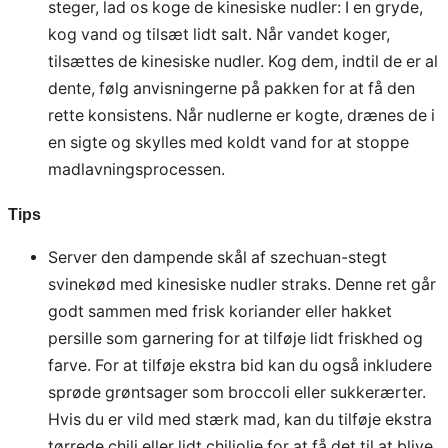
steger, lad os koge de kinesiske nudler: I en gryde,
kog vand og tilsæt lidt salt. Når vandet koger,
tilsættes de kinesiske nudler. Kog dem, indtil de er al
dente, følg anvisningerne på pakken for at få den
rette konsistens. Når nudlerne er kogte, drænes de i
en sigte og skylles med koldt vand for at stoppe
madlavningsprocessen.
Tips
Server den dampende skål af szechuan-stegt
svinekød med kinesiske nudler straks. Denne ret går
godt sammen med frisk koriander eller hakket
persille som garnering for at tilføje lidt friskhed og
farve. For at tilføje ekstra bid kan du også inkludere
sprøde grøntsager som broccoli eller sukkerærter.
Hvis du er vild med stærk mad, kan du tilføje ekstra
tørrede chili eller lidt chiliolie for at få det til at blive