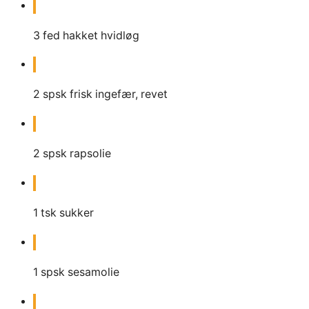
3
fed hakket hvidløg
2
spsk
frisk ingefær, revet
2
spsk
rapsolie
1
tsk
sukker
1
spsk
sesamolie