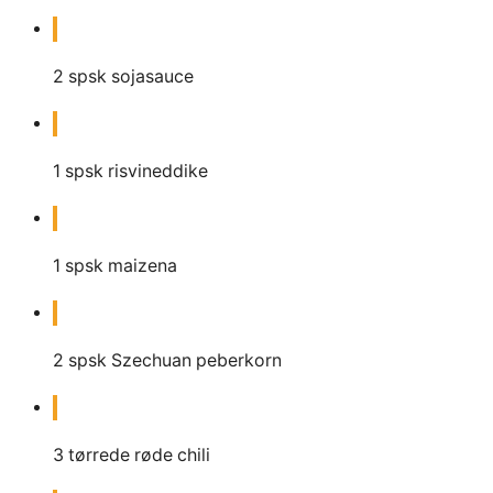
2
spsk
sojasauce
1
spsk
risvineddike
1
spsk
maizena
2
spsk
Szechuan peberkorn
3
tørrede røde chili