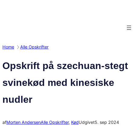
Spring
til
indhold
Home
Alle Opskrifter
Opskrift på szechuan-stegt
svinekød med kinesiske
nudler
af
Morten Andersen
Alle Opskrifter
, 
Kød
Udgivet
5. sep 2024