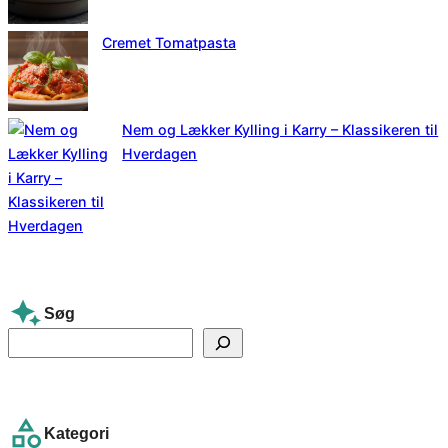
Cremet Tomatpasta
Nem og Lækker Kylling i Karry – Klassikeren til
Hverdagen
Søg
S
e
a
r
Kategori
c