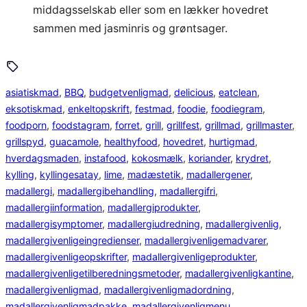
middagsselskab eller som en lækker hovedret
sammen med jasminris og grøntsager.
asiatiskmad
, 
BBQ
, 
budgetvenligmad
, 
delicious
, 
eatclean
, 
eksotiskmad
, 
enkeltopskrift
, 
festmad
, 
foodie
, 
foodiegram
, 
foodporn
, 
foodstagram
, 
forret
, 
grill
, 
grillfest
, 
grillmad
, 
grillmaster
, 
grillspyd
, 
guacamole
, 
healthyfood
, 
hovedret
, 
hurtigmad
, 
hverdagsmaden
, 
instafood
, 
kokosmælk
, 
koriander
, 
krydret
, 
kylling
, 
kyllingesatay
, 
lime
, 
madæstetik
, 
madallergener
, 
madallergi
, 
madallergibehandling
, 
madallergifri
, 
madallergiinformation
, 
madallergiprodukter
, 
madallergisymptomer
, 
madallergiudredning
, 
madallergivenlig
, 
madallergivenligeingredienser
, 
madallergivenligemadvarer
, 
madallergivenligeopskrifter
, 
madallergivenligeprodukter
, 
madallergivenligetilberedningsmetoder
, 
madallergivenligkantine
, 
madallergivenligmad
, 
madallergivenligmadordning
, 
madallergivenligmadpakke
, 
madallergivenligmenu
, 