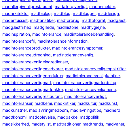
madallergivenligrestaurant
, 
madallergivenligt
, 
madanmelder
, 
madarkitektur
, 
madbiologi
, 
madblog
, 
madblogger
, 
maddesign
, 
madentusiast
, 
madfanatiker
, 
madforbrug
, 
madfotograf
, 
madgæst
, 
madgæstfrihed
, 
madglæde
, 
madhistorie
, 
madhygiejne
, 
madinspiration
, 
madintolerance
, 
madintolerancebehandling
, 
madintolerancefri
, 
madintoleranceinformation
, 
madintoleranceprodukter
, 
madintolerancesymptomer
, 
madintoleranceudredning
, 
madintolerancevenlig
, 
madintolerancevenligeingredienser
, 
madintolerancevenligemadvarer
, 
madintolerancevenligeopskrifter
, 
madintolerancevenligeprodukter
, 
madintolerancevenligkantine
, 
madintolerancevenligmad
, 
madintolerancevenligmadordning
, 
madintolerancevenligmadpakke
, 
madintolerancevenligmenu
, 
madintolerancevenligrestaurant
, 
madintolerancevenligt
, 
madintoleranser
, 
madkemi
, 
madkritiker
, 
madkultur
, 
madkunst
, 
madkunstner
, 
madlavningmedbørn
, 
madlavningstips
, 
madnørd
, 
madøkonomi
, 
madoplevelse
, 
madpakke
, 
madpolitik
, 
madsikkerhed
, 
madstylist
, 
madtraditioner
, 
madtrends
, 
madvaner
, 