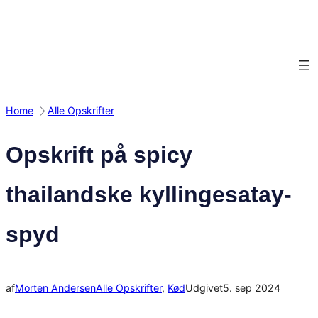
Spring
til
indhold
Home
Alle Opskrifter
Opskrift på spicy
thailandske kyllingesatay-
spyd
af
Morten Andersen
Alle Opskrifter
, 
Kød
Udgivet
5. sep 2024