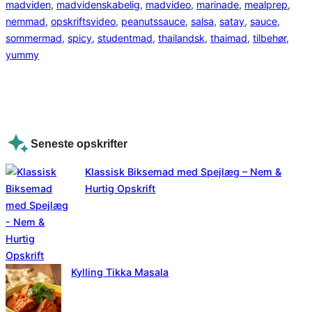
madviden
, 
madvidenskabelig
, 
madvideo
, 
marinade
, 
mealprep
, 
nemmad
, 
opskriftsvideo
, 
peanutssauce
, 
salsa
, 
satay
, 
sauce
, 
sommermad
, 
spicy
, 
studentmad
, 
thailandsk
, 
thaimad
, 
tilbehør
, 
yummy
Seneste opskrifter
Klassisk Biksemad med Spejlæg – Nem &
Hurtig Opskrift
Kylling Tikka Masala