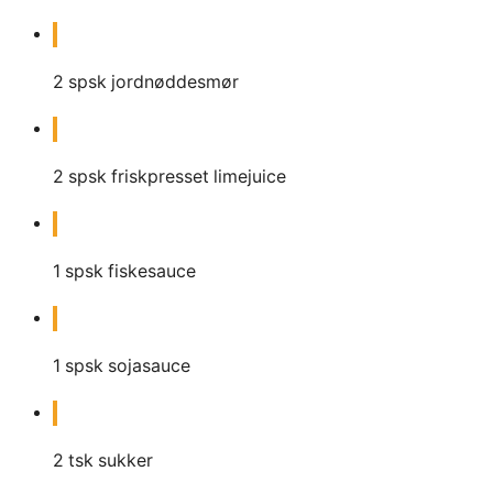
2
spsk
jordnøddesmør
2
spsk
friskpresset limejuice
1
spsk
fiskesauce
1
spsk
sojasauce
2
tsk
sukker