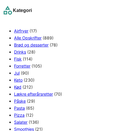
r
Kategori
c
h
Airfryer
(17)
Alle Opskrifter
(889)
Brød og desserter
(78)
Drinks
(28)
Fisk
(114)
Forretter
(105)
Jul
(90)
Keto
(230)
Kød
(212)
Lækre efterårsretter
(70)
Påske
(29)
Pasta
(65)
Pizza
(12)
Salater
(136)
Smoothies
(21)