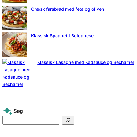
Græsk farsbrød med feta og oliven
Klassisk Spaghetti Bolognese
Klassisk Lasagne med Kødsauce og Bechamel
Søg
S
e
a