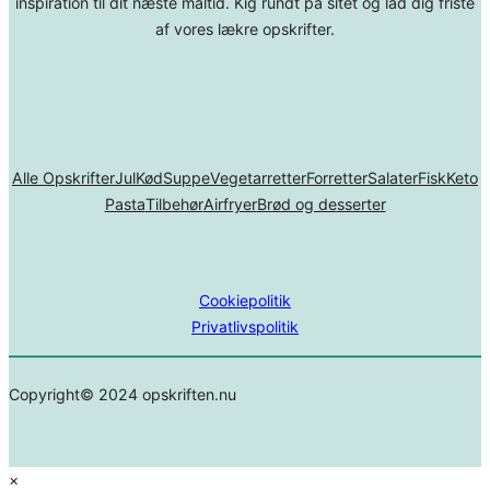
inspiration til dit næste måltid. Kig rundt på sitet og lad dig friste
af vores lækre opskrifter.
Alle Opskrifter
Jul
Kød
Suppe
Vegetarretter
Forretter
Salater
Fisk
Keto
Pasta
Tilbehør
Airfryer
Brød og desserter
Cookiepolitik
Privatlivspolitik
Copyright© 2024 opskriften.nu
×