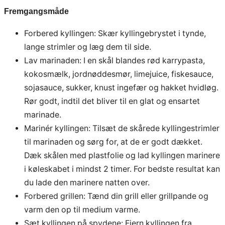
Fremgangsmåde
Forbered kyllingen: Skær kyllingebrystet i tynde,
lange strimler og læg dem til side.
Lav marinaden: I en skål blandes rød karrypasta,
kokosmælk, jordnøddesmør, limejuice, fiskesauce,
sojasauce, sukker, knust ingefær og hakket hvidløg.
Rør godt, indtil det bliver til en glat og ensartet
marinade.
Marinér kyllingen: Tilsæt de skårede kyllingestrimler
til marinaden og sørg for, at de er godt dækket.
Dæk skålen med plastfolie og lad kyllingen marinere
i køleskabet i mindst 2 timer. For bedste resultat kan
du lade den marinere natten over.
Forbered grillen: Tænd din grill eller grillpande og
varm den op til medium varme.
Sæt kyllingen på spydene: Fjern kyllingen fra