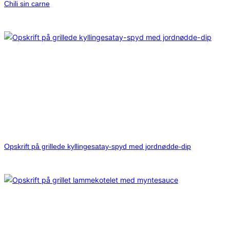
Chili sin carne
Opskrift på grillede kyllingesatay-spyd med jordnødde-dip