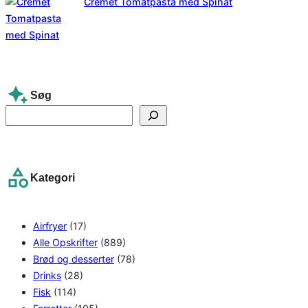
Cremet Tomatpasta med Spinat
Søg
S
e
a
r
Kategori
c
h
Airfryer
(17)
Alle Opskrifter
(889)
Brød og desserter
(78)
Drinks
(28)
Fisk
(114)