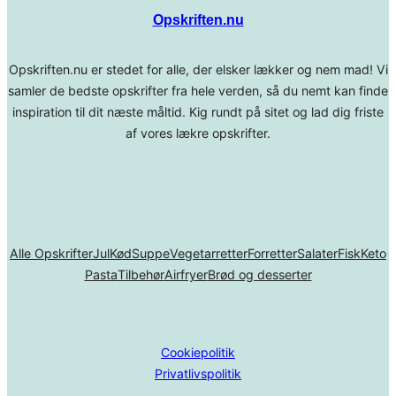
Opskriften.nu
Opskriften.nu er stedet for alle, der elsker lækker og nem mad! Vi
samler de bedste opskrifter fra hele verden, så du nemt kan finde
inspiration til dit næste måltid. Kig rundt på sitet og lad dig friste
af vores lækre opskrifter.
Alle Opskrifter
Jul
Kød
Suppe
Vegetarretter
Forretter
Salater
Fisk
Keto
Pasta
Tilbehør
Airfryer
Brød og desserter
Cookiepolitik
Privatlivspolitik