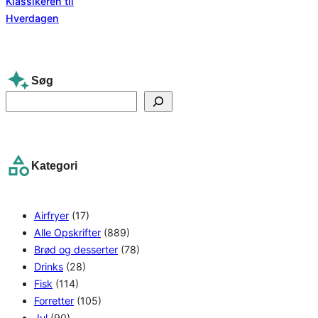
Søg
S
e
a
r
Kategori
c
h
Airfryer
(17)
Alle Opskrifter
(889)
Brød og desserter
(78)
Drinks
(28)
Fisk
(114)
Forretter
(105)
Jul
(90)