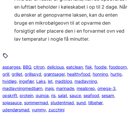
en lufttæt beholder i køleskabet i op til 2 dage. Når
du ønsker at genopvarme laksen, kan du enten
bruge en mikrobølgeovn til at opvarme den
forsigtigt eller placere den i en forvarmet ovn ved
lav temperatur i nogle få minutter.
asparges
, 
BBQ
, 
citron
, 
delicious
, 
eatclean
, 
fisk
, 
foodie
, 
foodporn
, 
grill
, 
grillet
, 
grillspyd
, 
grøntsager
, 
healthyfood
, 
honning
, 
hurtig
, 
hvidløg
, 
ingefær
, 
Laks
, 
let
, 
madblog
, 
madlavning
, 
madlavningmedbørn
, 
majs
, 
marinade
, 
mealprep
, 
omega-3
, 
opskrift
, 
protein
, 
quinoa
, 
ris
, 
salat
, 
sauce
, 
seafood
, 
sesam
, 
sojasauce
, 
sommermad
, 
studentmad
, 
sund
, 
tilbehør
, 
udendørsmad
, 
yummy
, 
zucchini