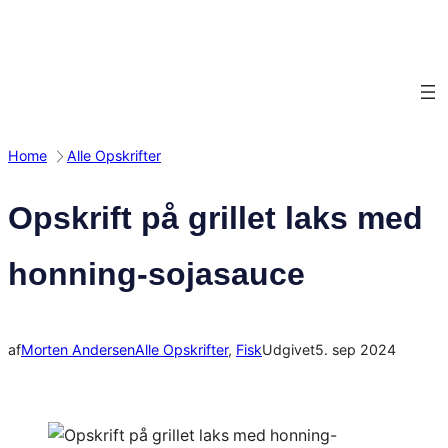
Spring
til
indhold
Home
Alle Opskrifter
Opskrift på grillet laks med
honning-sojasauce
af
Morten Andersen
Alle Opskrifter
, 
Fisk
Udgivet
5. sep 2024