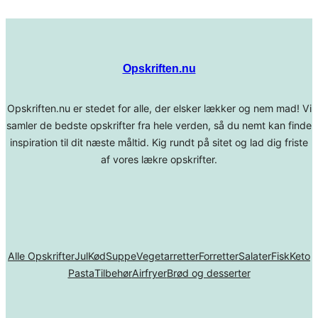
Opskriften.nu
Opskriften.nu er stedet for alle, der elsker lækker og nem mad! Vi
samler de bedste opskrifter fra hele verden, så du nemt kan finde
inspiration til dit næste måltid. Kig rundt på sitet og lad dig friste
af vores lækre opskrifter.
Alle Opskrifter
Jul
Kød
Suppe
Vegetarretter
Forretter
Salater
Fisk
Keto
Pasta
Tilbehør
Airfryer
Brød og desserter