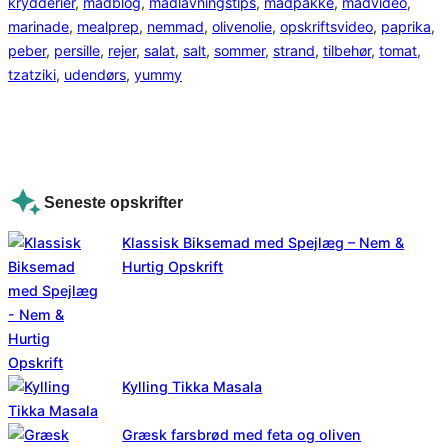
krydderier
, 
madblog
, 
madlavningstips
, 
madpakke
, 
madvideo
, 
marinade
, 
mealprep
, 
nemmad
, 
olivenolie
, 
opskriftsvideo
, 
paprika
, 
peber
, 
persille
, 
rejer
, 
salat
, 
salt
, 
sommer
, 
strand
, 
tilbehør
, 
tomat
, 
tzatziki
, 
udendørs
, 
yummy
Seneste opskrifter
Klassisk Biksemad med Spejlæg – Nem &
Hurtig Opskrift
Kylling Tikka Masala
Græsk farsbrød med feta og oliven