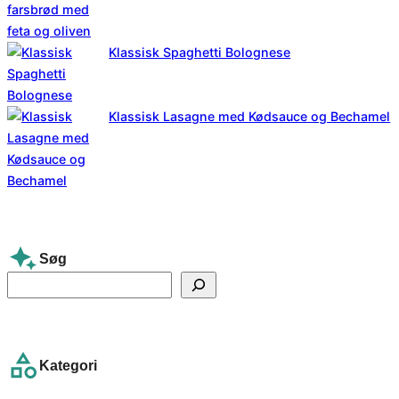
Klassisk Spaghetti Bolognese
Klassisk Lasagne med Kødsauce og Bechamel
Søg
S
e
a
r
Kategori
c
h