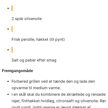
2
spsk
olivenolie
Frisk persille, hakket (til pynt)
Salt og peber efter smag
Fremgangsmåde
Forbered grillen ved at tænde den og lade den
opvarme til medium varme.
I en skål skal du kombinere de skrællede og rensede
rejer, finthakket hvidløg, citronsaft og olivenolie. Rør
godt rundt, indtil rejerne er jævnt dækket af