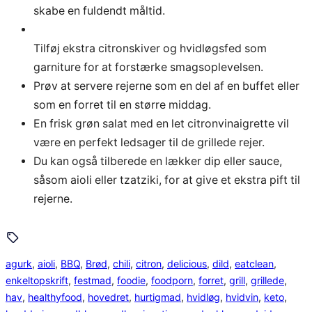
skabe en fuldendt måltid.
Tilføj ekstra citronskiver og hvidløgsfed som
garniture for at forstærke smagsoplevelsen.
Prøv at servere rejerne som en del af en buffet eller
som en forret til en større middag.
En frisk grøn salat med en let citronvinaigrette vil
være en perfekt ledsager til de grillede rejer.
Du kan også tilberede en lækker dip eller sauce,
såsom aioli eller tzatziki, for at give et ekstra pift til
rejerne.
agurk
, 
aioli
, 
BBQ
, 
Brød
, 
chili
, 
citron
, 
delicious
, 
dild
, 
eatclean
, 
enkeltopskrift
, 
festmad
, 
foodie
, 
foodporn
, 
forret
, 
grill
, 
grillede
, 
hav
, 
healthyfood
, 
hovedret
, 
hurtigmad
, 
hvidløg
, 
hvidvin
, 
keto
, 