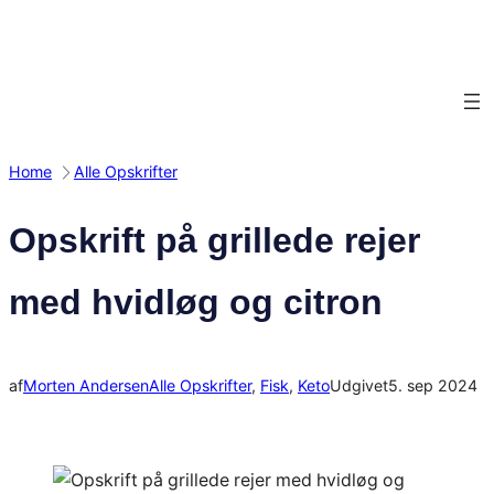
Spring
til
indhold
Home
Alle Opskrifter
Opskrift på grillede rejer
med hvidløg og citron
af
Morten Andersen
Alle Opskrifter
, 
Fisk
, 
Keto
Udgivet
5. sep 2024