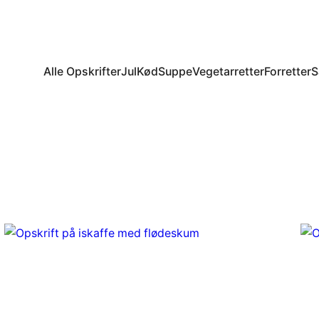
Alle Opskrifter
Jul
Kød
Suppe
Vegetarretter
Forretter
S