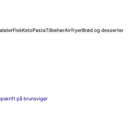
alater
Fisk
Keto
Pasta
Tilbehør
Airfryer
Brød og desserter