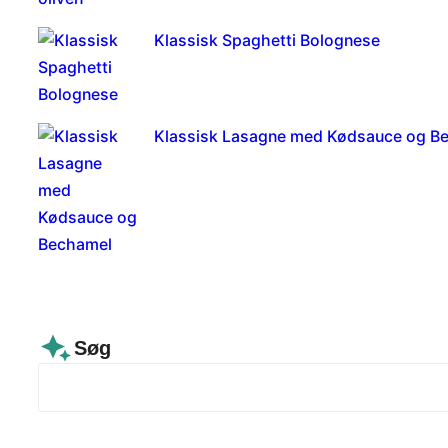
Klassisk Spaghetti Bolognese
Klassisk Lasagne med Kødsauce og B
Søg
S
e
a