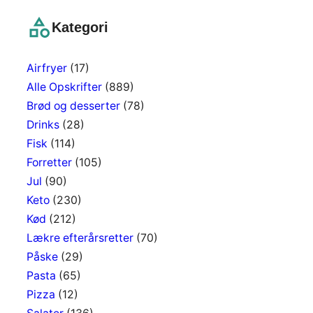
r
c
Kategori
h
Airfryer
(17)
Alle Opskrifter
(889)
Brød og desserter
(78)
Drinks
(28)
Fisk
(114)
Forretter
(105)
Jul
(90)
Keto
(230)
Kød
(212)
Lækre efterårsretter
(70)
Påske
(29)
Pasta
(65)
Pizza
(12)