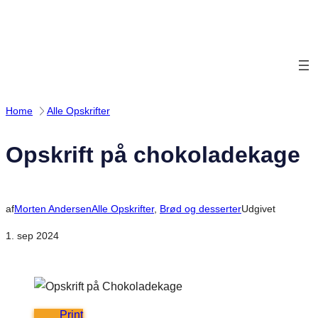
Spring
til
indhold
Home
Alle Opskrifter
Opskrift på chokoladekage
af
Morten Andersen
Alle Opskrifter
, 
Brød og desserter
Udgivet
1. sep 2024
Print