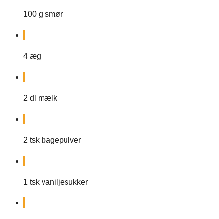
100
g
smør
4
æg
2
dl
mælk
2
tsk
bagepulver
1
tsk
vaniljesukker