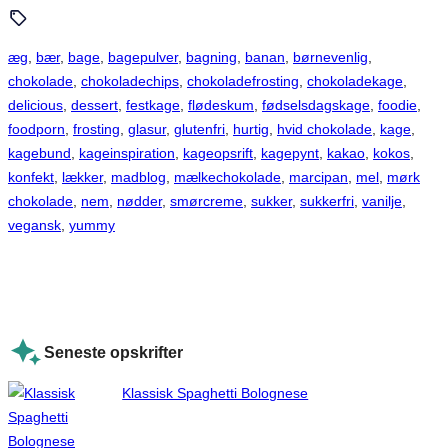
æg
, 
bær
, 
bage
, 
bagepulver
, 
bagning
, 
banan
, 
børnevenlig
, 
chokolade
, 
chokoladechips
, 
chokoladefrosting
, 
chokoladekage
, 
delicious
, 
dessert
, 
festkage
, 
flødeskum
, 
fødselsdagskage
, 
foodie
, 
foodporn
, 
frosting
, 
glasur
, 
glutenfri
, 
hurtig
, 
hvid chokolade
, 
kage
, 
kagebund
, 
kageinspiration
, 
kageopsrift
, 
kagepynt
, 
kakao
, 
kokos
, 
konfekt
, 
lækker
, 
madblog
, 
mælkechokolade
, 
marcipan
, 
mel
, 
mørk
chokolade
, 
nem
, 
nødder
, 
smørcreme
, 
sukker
, 
sukkerfri
, 
vanilje
, 
vegansk
, 
yummy
Seneste opskrifter
Klassisk Spaghetti Bolognese