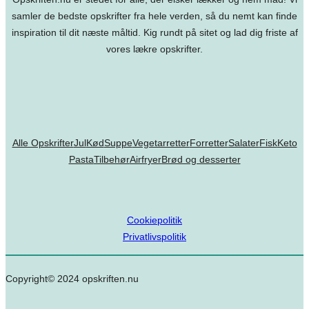
samler de bedste opskrifter fra hele verden, så du nemt kan finde
inspiration til dit næste måltid. Kig rundt på sitet og lad dig friste af
vores lækre opskrifter.
Alle Opskrifter
Jul
Kød
Suppe
Vegetarretter
Forretter
Salater
Fisk
Keto
Pasta
Tilbehør
Airfryer
Brød og desserter
Cookiepolitik
Privatlivspolitik
Copyright© 2024 opskriften.nu