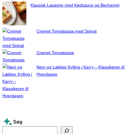
Klassisk Lasagne med Kødsauce og Bechamel
Cremet Tomatpasta med Spinat
Cremet Tomatpasta
Nem og Lækker Kylling i Karry – Klassikeren til
Hverdagen
Søg
S