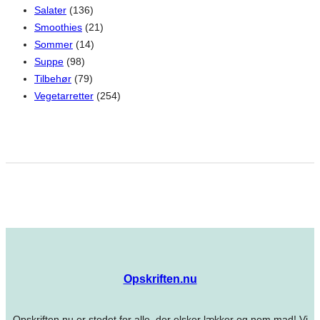
Salater
(136)
Smoothies
(21)
Sommer
(14)
Suppe
(98)
Tilbehør
(79)
Vegetarretter
(254)
Opskriften.nu
Opskriften.nu er stedet for alle, der elsker lækker og nem mad! Vi