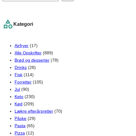
e
a
r
Kategori
c
h
Airfryer
(17)
Alle Opskrifter
(889)
Brød og desserter
(78)
Drinks
(28)
Fisk
(114)
Forretter
(105)
Jul
(90)
Keto
(230)
Kød
(209)
Lækre efterårsretter
(70)
Påske
(29)
Pasta
(65)
Pizza
(12)