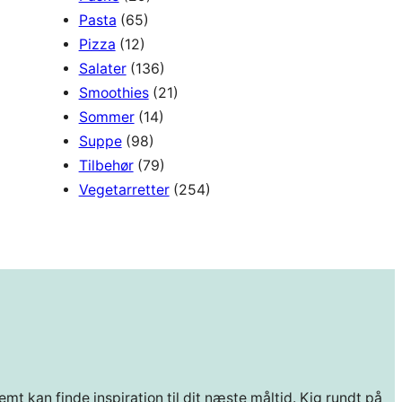
Pasta
(65)
Pizza
(12)
Salater
(136)
Smoothies
(21)
Sommer
(14)
Suppe
(98)
Tilbehør
(79)
Vegetarretter
(254)
mt kan finde inspiration til dit næste måltid. Kig rundt på