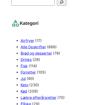
S
e
a
r
Kategori
c
h
Airfryer
(17)
Alle Opskrifter
(889)
Brød og desserter
(78)
Drinks
(28)
Fisk
(114)
Forretter
(105)
Jul
(90)
Keto
(230)
Kød
(209)
Lækre efterårsretter
(70)
Påske
(29)