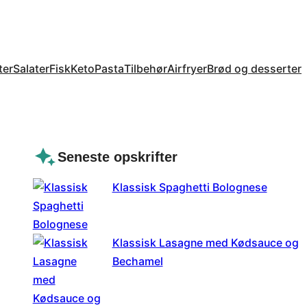
ter
Salater
Fisk
Keto
Pasta
Tilbehør
Airfryer
Brød og desserter
Seneste opskrifter
Klassisk Spaghetti Bolognese
Klassisk Lasagne med Kødsauce og
Bechamel