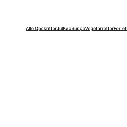
Alle Opskrifter
Jul
Kød
Suppe
Vegetarretter
Forret