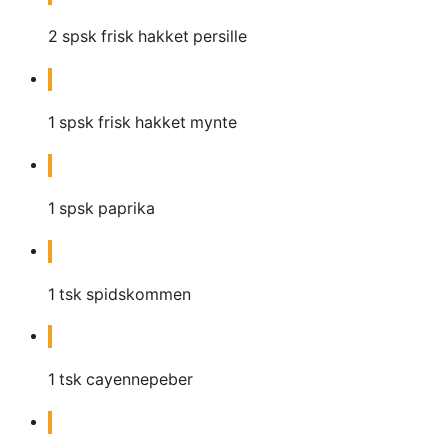
2
spsk
frisk hakket persille
1
spsk
frisk hakket mynte
1
spsk
paprika
1
tsk
spidskommen
1
tsk
cayennepeber