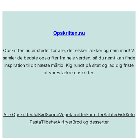
Opskriften.nu
Opskriften.nu er stedet for alle, der elsker lækker og nem mad! Vi
samler de bedste opskrifter fra hele verden, så du nemt kan finde
inspiration til dit næste måltid. Kig rundt på sitet og lad dig friste
af vores lækre opskrifter.
Alle Opskrifter
Jul
Kød
Suppe
Vegetarretter
Forretter
Salater
Fisk
Keto
Pasta
Tilbehør
Airfryer
Brød og desserter