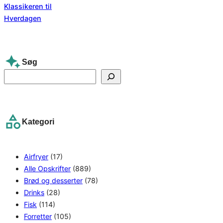
Søg
S
e
a
r
Kategori
c
h
Airfryer
(17)
Alle Opskrifter
(889)
Brød og desserter
(78)
Drinks
(28)
Fisk
(114)
Forretter
(105)