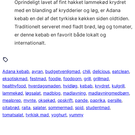
Oprindeligt lavet af fint hakket lammekød krydret
med en blanding af krydderier og løg, er Adana
kebab en del af det tyrkiske køkken siden oldtiden.
Traditionelt serveret med fladt brød, løg og tomater,
er denne kebab en favorit både lokalt og
internationalt.
Adana kebab
, 
ayran
, 
budgetvenligmad
, 
chili
, 
delicious
, 
eatclean
, 
eksotiskmad
, 
festmad
, 
foodie
, 
foodporn
, 
grill
, 
grillmad
, 
healthyfood
, 
hverdagsmaden
, 
hvidløg
, 
kebab
, 
krydret
, 
kulgrill
, 
lammekød
, 
løgsalat
, 
madblog
, 
madlavning
, 
madlavningmedbørn
, 
mealprep
, 
mynte
, 
oksekød
, 
opskrift
, 
pande
, 
paprika
, 
persille
, 
pitabrød
, 
raita
, 
salater
, 
sommermad
, 
spid
, 
studentmad
, 
tomatsalat
, 
tyrkisk mad
, 
yoghurt
, 
yummy