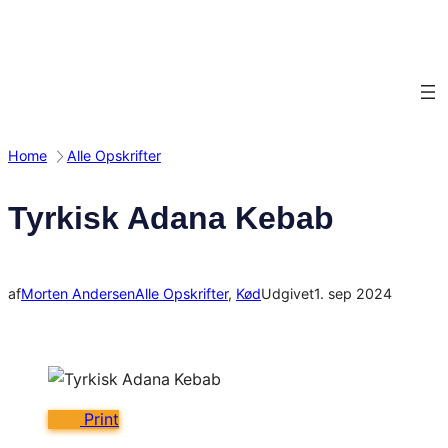
Spring
til
indhold
Home
Alle Opskrifter
Tyrkisk Adana Kebab
af
Morten Andersen
Alle Opskrifter
, 
Kød
Udgivet
1. sep 2024
Print