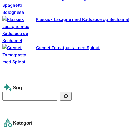
Klassisk Lasagne med Kødsauce og Bechamel
Cremet Tomatpasta med Spinat
Søg
S
e
a
r
Kategori
c
h