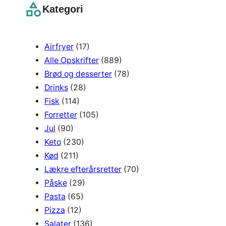
r
Kategori
c
h
Airfryer
(17)
Alle Opskrifter
(889)
Brød og desserter
(78)
Drinks
(28)
Fisk
(114)
Forretter
(105)
Jul
(90)
Keto
(230)
Kød
(211)
Lækre efterårsretter
(70)
Påske
(29)
Pasta
(65)
Pizza
(12)
Salater
(136)