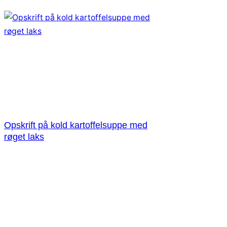
Opskrift på kold kartoffelsuppe med
røget laks