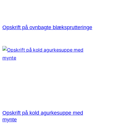
Opskrift på ovnbagte blæksprutteringe
Opskrift på kold agurkesuppe med
mynte