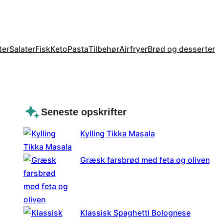
ter
Salater
Fisk
Keto
Pasta
Tilbehør
Airfryer
Brød og desserter
Seneste opskrifter
Kylling Tikka Masala
Græsk farsbrød med feta og oliven
Klassisk Spaghetti Bolognese