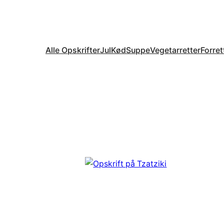
Alle Opskrifter
Jul
Kød
Suppe
Vegetarretter
Forret