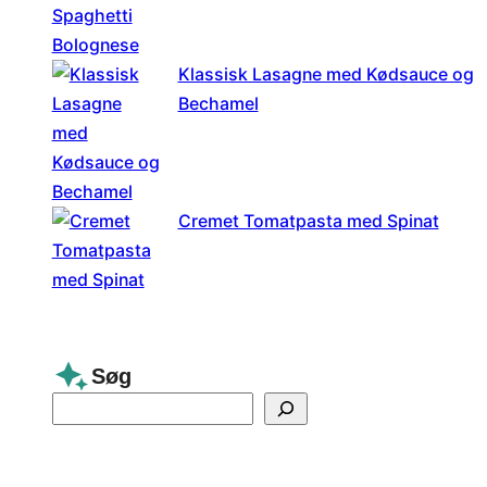
Klassisk Lasagne med Kødsauce og
Bechamel
Cremet Tomatpasta med Spinat
Søg
S
e
a