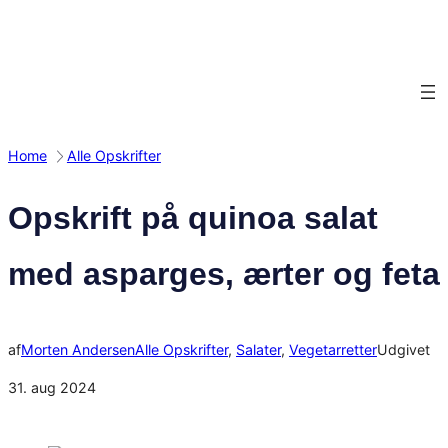
Spring
til
indhold
Home
Alle Opskrifter
Opskrift på quinoa salat
med asparges, ærter og feta
af
Morten Andersen
Alle Opskrifter
, 
Salater
, 
Vegetarretter
Udgivet
31. aug 2024