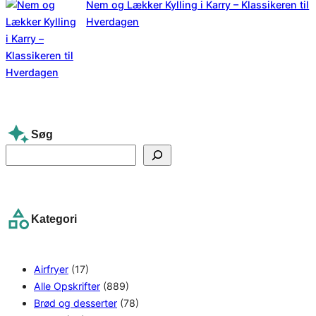
Nem og Lækker Kylling i Karry – Klassikeren til
Hverdagen
Søg
S
e
a
r
Kategori
c
h
Airfryer
(17)
Alle Opskrifter
(889)
Brød og desserter
(78)