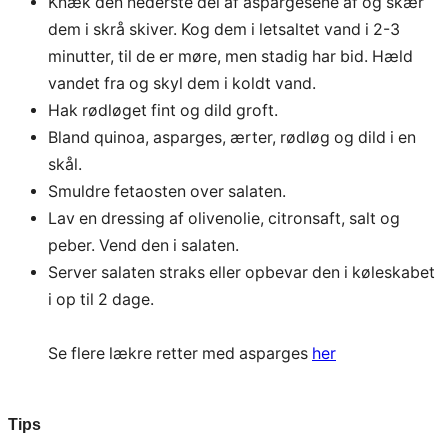
Knæk den nederste del af aspargesene af og skær
dem i skrå skiver. Kog dem i letsaltet vand i 2-3
minutter, til de er møre, men stadig har bid. Hæld
vandet fra og skyl dem i koldt vand.
Hak rødløget fint og dild groft.
Bland quinoa, asparges, ærter, rødløg og dild i en
skål.
Smuldre fetaosten over salaten.
Lav en dressing af olivenolie, citronsaft, salt og
peber. Vend den i salaten.
Server salaten straks eller opbevar den i køleskabet
i op til 2 dage.
Se flere lækre retter med asparges
her
Tips