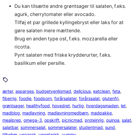
Du kan tilsætte andre grøntsager til salaten, f.eks.
agurk, cherrytomater eller avocado.
Tilføj et par grillede kyllingebryst eller laks for at
gøre salaten mere mættende.
Brug en anden type ost, f.eks. mozzarella eller
ricotta.
Pynt salaten med friske krydderurter, f.eks.
basilikum eller persille.
ærter
, 
asparges
, 
budgetvenligmad
, 
delicious
, 
eatclean
, 
feta
, 
fiberrig
, 
foodie
, 
foodporn
, 
forårsalater
, 
forårssalat
, 
glutenfri
, 
grøntsager
, 
healthyfood
, 
hovedret
, 
hurtig
, 
hverdagsmaden
, 
let
, 
madblog
, 
madlavning
, 
madlavningmedbørn
, 
madpakke
, 
mealprep
, 
omega-3
, 
opskrift
, 
picnicmad
, 
proteinrig
, 
quinoa
, 
salat
, 
salatbar
, 
sommersalat
, 
sommersalater
, 
studentmad
, 
sund
, 
tilbehør
, 
vegansk
, 
vegetarisk
, 
yummy