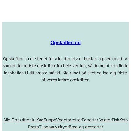
Opskriften.nu
Opskriften.nu er stedet for alle, der elsker lækker og nem mad! Vi
samler de bedste opskrifter fra hele verden, så du nemt kan finde
inspiration til dit næste måltid. Kig rundt på sitet og lad dig friste
af vores lækre opskrifter.
Alle Opskrifter
Jul
Kød
Suppe
Vegetarretter
Forretter
Salater
Fisk
Keto
Pasta
Tilbehør
Airfryer
Brød og desserter