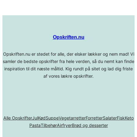
Opskriften.nu
Opskriften.nu er stedet for alle, der elsker lækker og nem mad! Vi
samler de bedste opskrifter fra hele verden, så du nemt kan finde
inspiration til dit næste måltid. Kig rundt på sitet og lad dig friste
af vores lækre opskrifter.
Alle Opskrifter
Jul
Kød
Suppe
Vegetarretter
Forretter
Salater
Fisk
Keto
Pasta
Tilbehør
Airfryer
Brød og desserter