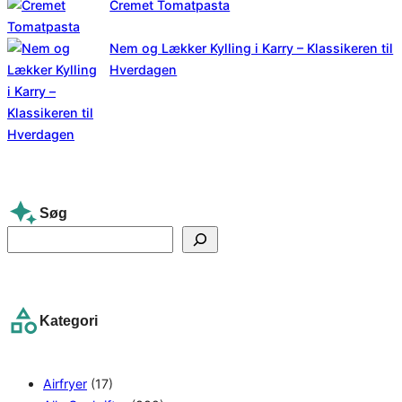
Cremet Tomatpasta
Nem og Lækker Kylling i Karry – Klassikeren til
Hverdagen
Søg
S
e
a
r
Kategori
c
h
Airfryer
(17)