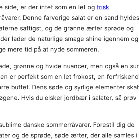
 side, er der intet som en let og
frisk
råvarer. Denne farverige salat er en sand hyldes
materne saftigst, og de grønne ærter sprøde og
t, der lader de naturlige smage shine igennem og
uge mere tid på at nyde sommeren.
e røde, grønne og hvide nuancer, men også en su
en er perfekt som en let frokost, en forfrisken
større buffet. Dens søde og syrlige elementer ska
øgene. Hvis du elsker jordbær i salater, så prøv
 sublime danske sommerråvarer. Forestil dig de
ter og de sprøde, søde ærter, der alle samles i