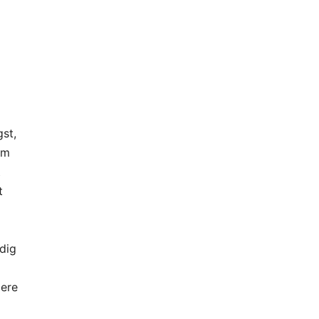
gst,
em
t
t
 dig
mere