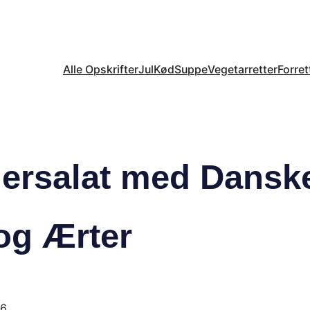
Alle Opskrifter
Jul
Kød
Suppe
Vegetarretter
Forret
ersalat med Dansk
og Ærter
26