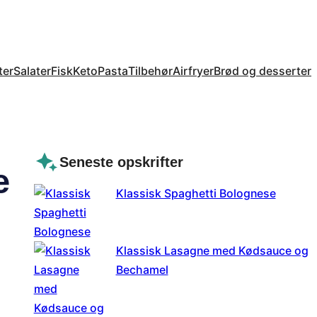
ter
Salater
Fisk
Keto
Pasta
Tilbehør
Airfryer
Brød og desserter
Seneste opskrifter
e
Klassisk Spaghetti Bolognese
Klassisk Lasagne med Kødsauce og
Bechamel