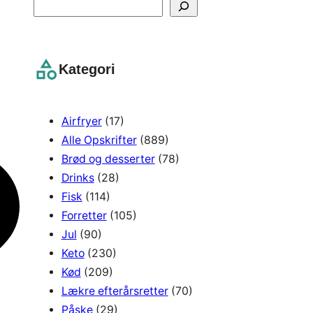
S
e
a
r
Kategori
c
h
Airfryer
(17)
Alle Opskrifter
(889)
Brød og desserter
(78)
Drinks
(28)
Fisk
(114)
Forretter
(105)
Jul
(90)
Keto
(230)
Kød
(209)
Lækre efterårsretter
(70)
Påske
(29)