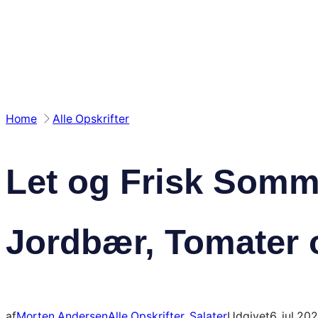
Spring
til
indhold
Home
Alle Opskrifter
Let og Frisk Somm
Jordbær, Tomater 
af
Morten Andersen
Alle Opskrifter
, 
Salater
Udgivet
6. jul 20