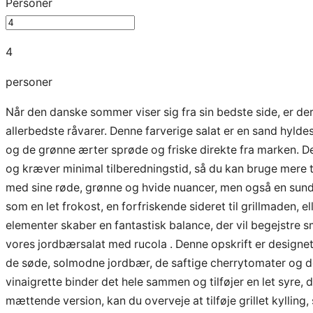
Personer
4
personer
Når den danske sommer viser sig fra sin bedste side, er der
allerbedste råvarer. Denne farverige salat er en sand hyldes
og de grønne ærter sprøde og friske direkte fra marken. De
og kræver minimal tilberedningstid, så du kan bruge mere t
med sine røde, grønne og hvide nuancer, men også en sund 
som en let frokost, en forfriskende sideret til grillmaden, e
elementer skaber en fantastisk balance, der vil begejstre s
vores jordbærsalat med rucola . Denne opskrift er designe
de søde, solmodne jordbær, de saftige cherrytomater og de 
vinaigrette binder det hele sammen og tilføjer en let syr
mættende version, kan du overveje at tilføje grillet kylling,