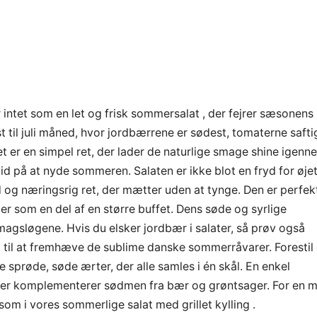
 intet som en let og frisk sommersalat , der fejrer sæsonens
t til juli måned, hvor jordbærrene er sødest, tomaterne safti
t er en simpel ret, der lader de naturlige smage shine igenn
id på at nyde sommeren. Salaten er ikke blot en fryd for øje
og næringsrig ret, der mætter uden at tynge. Den er perfek
ller som en del af en større buffet. Dens søde og syrlige
magsløgene. Hvis du elsker jordbær i salater, så prøv også
t til at fremhæve de sublime danske sommerråvarer. Forestil
sprøde, søde ærter, der alle samles i én skål. En enkel
e, der komplementerer sødmen fra bær og grøntsager. For en 
 som i vores sommerlige salat med grillet kylling .