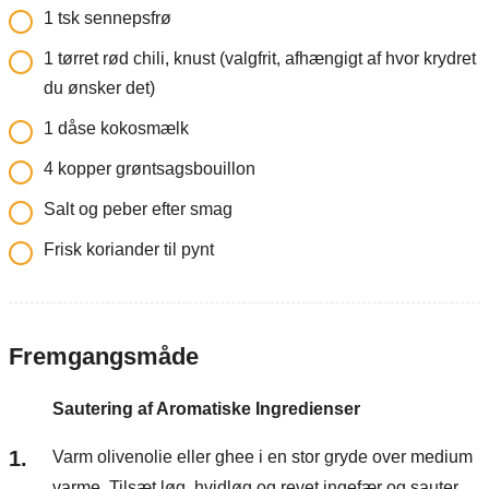
1
tsk
sennepsfrø
1
tørret rød chili, knust (valgfrit, afhængigt af hvor krydret
du ønsker det)
1
dåse
kokosmælk
4
kopper
grøntsagsbouillon
Salt og peber efter smag
Frisk koriander til pynt
Fremgangsmåde
Sautering af Aromatiske Ingredienser
Varm olivenolie eller ghee i en stor gryde over medium
varme. Tilsæt løg, hvidløg og revet ingefær og sauter