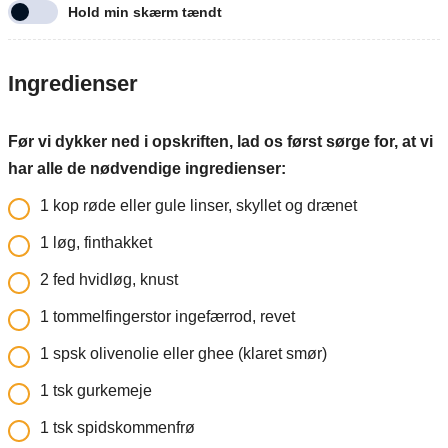
Hold min skærm tændt
Ingredienser
Før vi dykker ned i opskriften, lad os først sørge for, at vi
har alle de nødvendige ingredienser:
1
kop
røde eller gule linser, skyllet og drænet
1
løg, finthakket
2
fed
hvidløg, knust
1
tommelfingerstor ingefærrod, revet
1
spsk
olivenolie eller ghee (klaret smør)
1
tsk
gurkemeje
1
tsk
spidskommenfrø