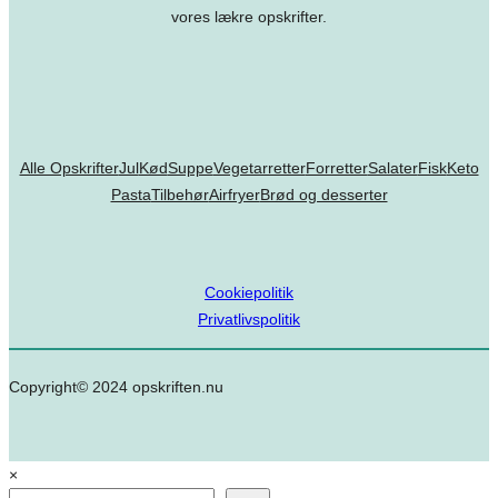
vores lækre opskrifter.
Alle Opskrifter
Jul
Kød
Suppe
Vegetarretter
Forretter
Salater
Fisk
Keto
Pasta
Tilbehør
Airfryer
Brød og desserter
Cookiepolitik
Privatlivspolitik
Copyright© 2024 opskriften.nu
×