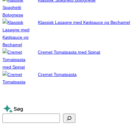
Klassisk Spaghetti Bolognese
Klassisk Lasagne med Kødsauce og Bechamel
Cremet Tomatpasta med Spinat
Cremet Tomatpasta
Søg
S
e
a