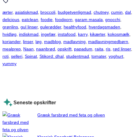
ærter
, 
asiatiskmad
, 
broccoli
, 
budgetvenligmad
, 
chutney
, 
cumin
, 
dal
, 
delicious
, 
eatclean
, 
foodie
, 
foodporn
, 
garam masala
, 
gnocchi
, 
grønlins
, 
gul linser
, 
gulerødder
, 
healthyfood
, 
hverdagsmaden
, 
hvidløg
, 
indiskmad
, 
ingefær
, 
instafood
, 
karry
, 
kikærter
, 
kokosmælk
, 
koriander
, 
linser
, 
løg
, 
madblog
, 
madlavning
, 
madlavningmedbørn
, 
mealprep
, 
Naan
, 
naanbrød
, 
opskrift
, 
papadum
, 
raita
, 
ris
, 
rød linser
, 
roti
, 
selleri
, 
Spinat
, 
Stikord: dhal
, 
studentmad
, 
tomater
, 
yoghurt
, 
yummy
Seneste opskrifter
Græsk farsbrød med feta og oliven