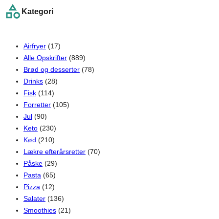
r
Kategori
c
h
Airfryer
(17)
Alle Opskrifter
(889)
Brød og desserter
(78)
Drinks
(28)
Fisk
(114)
Forretter
(105)
Jul
(90)
Keto
(230)
Kød
(210)
Lækre efterårsretter
(70)
Påske
(29)
Pasta
(65)
Pizza
(12)
Salater
(136)
Smoothies
(21)