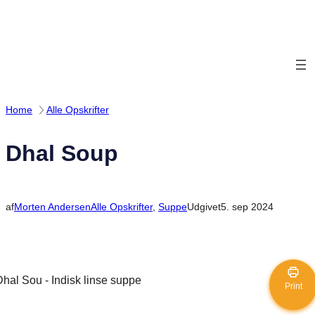
Spring
til
indhold
Home
Alle Opskrifter
Dhal Soup
af
Morten Andersen
Alle Opskrifter
, 
Suppe
Udgivet
5. sep 2024
Print