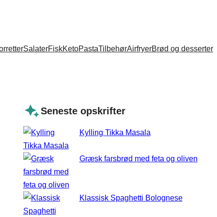
orretter
Salater
Fisk
Keto
Pasta
Tilbehør
Airfryer
Brød og desserter
Seneste opskrifter
Kylling Tikka Masala
Græsk farsbrød med feta og oliven
Klassisk Spaghetti Bolognese