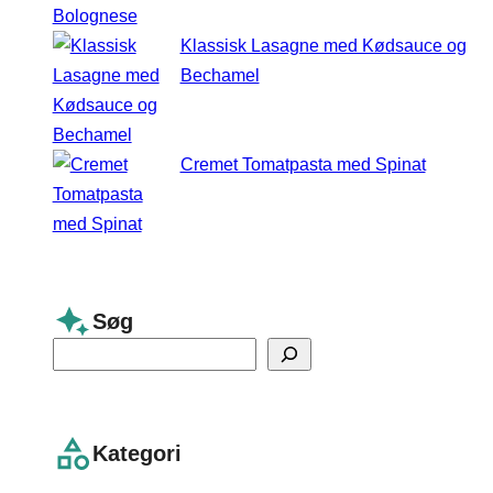
Klassisk Lasagne med Kødsauce og
Bechamel
Cremet Tomatpasta med Spinat
Søg
S
e
a
r
Kategori
c