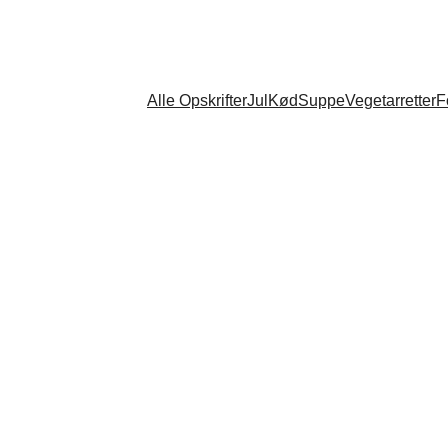
Alle Opskrifter
Jul
Kød
Suppe
Vegetarretter
F