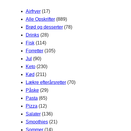
h
Airfryer
(17)
Alle Opskrifter
(889)
Brød og desserter
(78)
Drinks
(28)
Fisk
(114)
Forretter
(105)
Jul
(90)
Keto
(230)
Kød
(211)
Lækre efterårsretter
(70)
Påske
(29)
Pasta
(65)
Pizza
(12)
Salater
(136)
Smoothies
(21)
Sommer
(14)