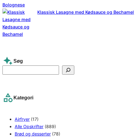
Klassisk Lasagne med Kødsauce og Bechamel
Søg
S
e
a
r
Kategori
c
h
Airfryer
(17)
Alle Opskrifter
(889)
Brød og desserter
(78)