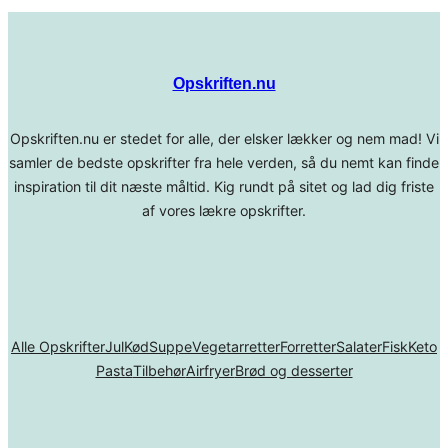
Opskriften.nu
Opskriften.nu er stedet for alle, der elsker lækker og nem mad! Vi
samler de bedste opskrifter fra hele verden, så du nemt kan finde
inspiration til dit næste måltid. Kig rundt på sitet og lad dig friste
af vores lækre opskrifter.
Alle Opskrifter
Jul
Kød
Suppe
Vegetarretter
Forretter
Salater
Fisk
Keto
Pasta
Tilbehør
Airfryer
Brød og desserter