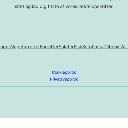
sitet og lad dig friste af vores lækre opskrifter.
Suppe
Vegetarretter
Forretter
Salater
Fisk
Keto
Pasta
Tilbehør
Air
Cookiepolitik
Privatlivspolitik