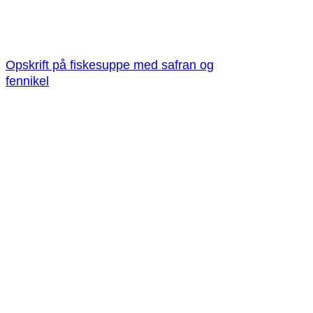
Opskrift på fiskesuppe med safran og
fennikel