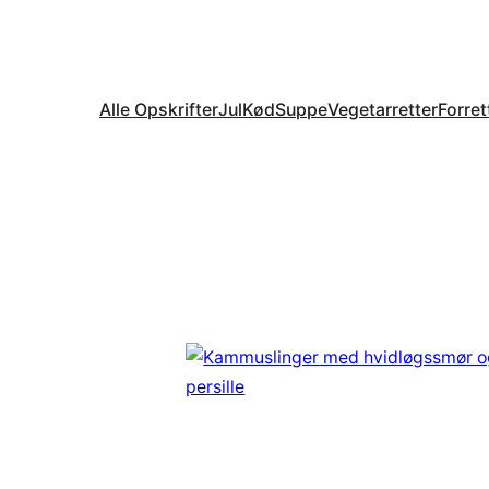
Alle Opskrifter
Jul
Kød
Suppe
Vegetarretter
Forret