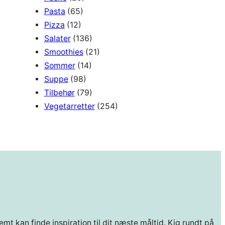
Pasta
(65)
Pizza
(12)
Salater
(136)
Smoothies
(21)
Sommer
(14)
Suppe
(98)
Tilbehør
(79)
Vegetarretter
(254)
mt kan finde inspiration til dit næste måltid. Kig rundt på