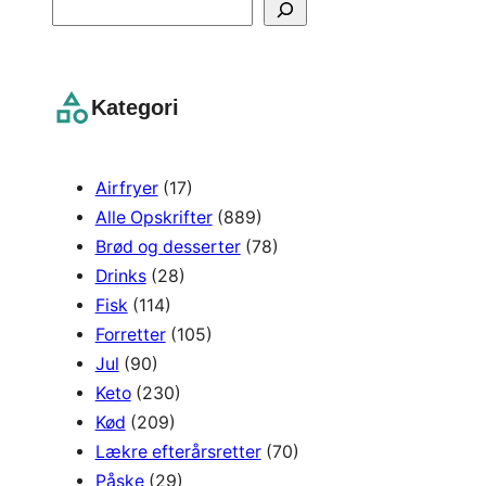
S
e
a
r
Kategori
c
h
Airfryer
(17)
Alle Opskrifter
(889)
Brød og desserter
(78)
Drinks
(28)
Fisk
(114)
Forretter
(105)
Jul
(90)
Keto
(230)
Kød
(209)
Lækre efterårsretter
(70)
Påske
(29)