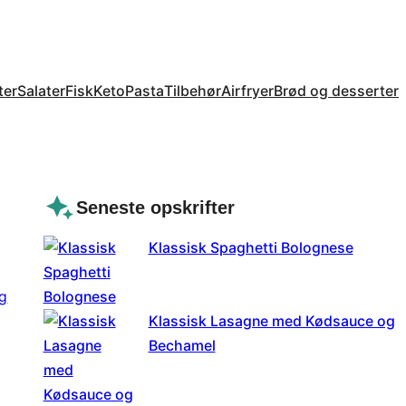
ter
Salater
Fisk
Keto
Pasta
Tilbehør
Airfryer
Brød og desserter
Seneste opskrifter
Klassisk Spaghetti Bolognese
Klassisk Lasagne med Kødsauce og
Bechamel